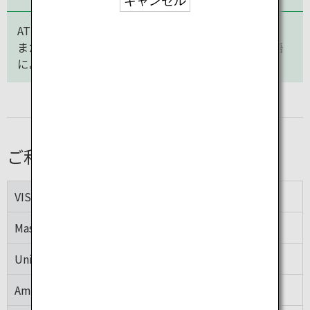
キャンセル
ATM画面の表示は12言語から選択できます。
また、備え付けのインターホンでも日本語または英語
による問い合わせが可能です。
ご利用可能時間
VISA
00:00～24:00
Mastercard
00:10～23:50
UnionPay
00:10～23:50
American Express
00:05～23:50