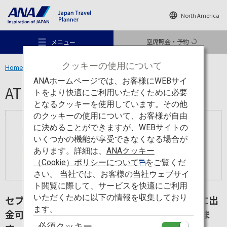
North America
空席照会・予約
メニュー
クッキーの使用について
Home
旅のお役立ち情報
ATM
ANAホームページでは、お客様にWEBサイ
ATM
トをより快適にご利用いただくために必要
となるクッキーを使用しています。その他
のクッキーの使用について、お客様が自由
おすすめの旅
に決めることができますが、WEBサイトの
いくつかの機能が享受できなくなる場合が
あります。詳細は、
ANAクッキー
旅のアイデア
（Cookie）ポリシーについて
をご覧くだ
さい。 当社では、お客様の当社ウェブサイ
ト閲覧に際して、サービスを快適にご利用
行き先
いただくために以下の情報を収集しており
セブン銀行のATMなら日本国内で便利に気軽に出
ます。
金可能。
セブン-イレブンで日本円が引き出せま
必須クッキー