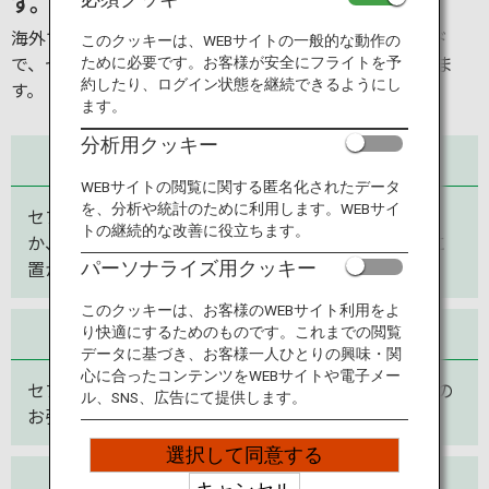
す。
旅のお役立ち情報
海外で発行されたキャッシュカード・クレジットカード
このクッキーは、WEBサイトの一般的な動作の
で、セブン-イレブンにあるATMから日本円を引き出せま
ために必要です。お客様が安全にフライトを予
ANA サービス
約したり、ログイン状態を継続できるようにし
す。
ます。
分析用クッキー
どこでも使える
閉じる
WEBサイトの閲覧に関する匿名化されたデータ
を、分析や統計のために利用します。WEBサイ
セブン銀行のATMは全国のセブン-イレブン店舗のほ
トの継続的な改善に役立ちます。
か、主要な空港や駅、大型商業施設など、あちこちに
置かれています。
パーソナライズ用クッキー
このクッキーは、お客様のWEBサイト利用をよ
いつでも使える
り快適にするためのものです。これまでの閲覧
データに基づき、お客様一人ひとりの興味・関
心に合ったコンテンツをWEBサイトや電子メー
セブン-イレブン内のATMなら朝でも夜でも日本円での
ル、SNS、広告にて提供します。
お引き出しができます。
選択して同意する
安心して使える