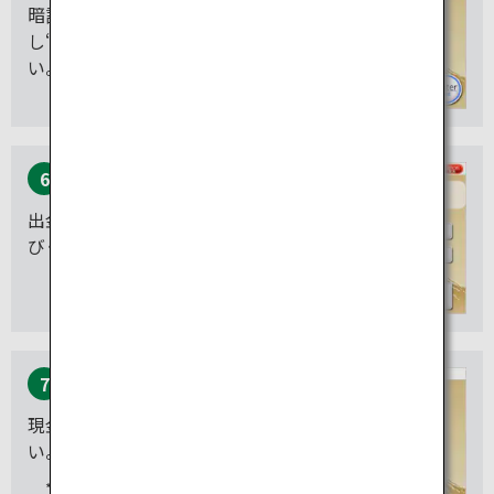
暗証番号を入力
し“ENTER”を押してくださ
い。
6
出金する金額（円）をお選
びください。
7
現金をお受け取りくださ
い。
カードと明細票も忘れずに