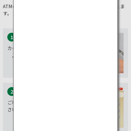
ATMの画面表示と明細票の発行を12言語から選んで行えま
す。
1
カードを挿してください。
磁気ストライプがある側を下
向きにして挿入
2
ご利用の言語をお選びくだ
さい。