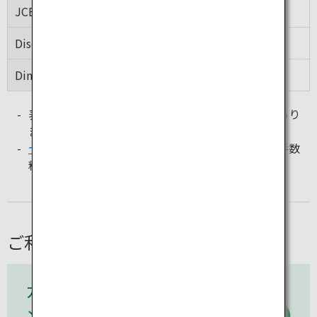
JCB
00:10～23:50
Discover
00:10～23:50
Diners Club
00:05～23:55
表示のマークが入ったカードでも使えない場合があり
ます。
セブン銀行
の手数料以外に、カード発行機関の手数
料の支払いが必要になる場合があります。
ご利用方法
カードを持ってセブ
ン-イレブン店舗に行