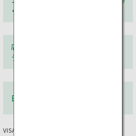
く
店内にあるATMを使
う
日本円を引き出す
VISAカードでお引き出しの場合