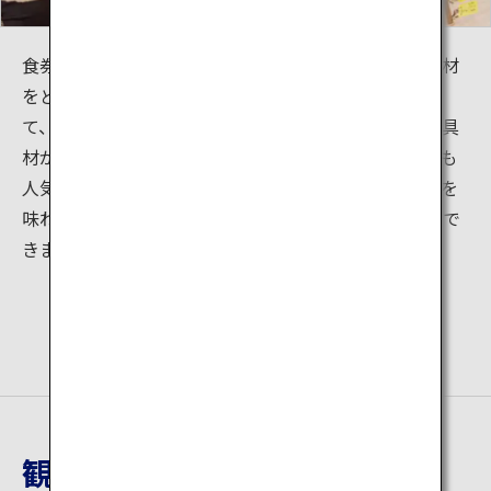
食券を購入したら市場内を自由にまわってお好きな具材
をどんぶりへ。青森が誇る帆立、まぐろをはじめとし
て、各種海鮮、昔ながらの惣菜やお肉まで多種多様な具
材が揃っています。いかメンチや地魚の炭火焼きなども
人気です。つがる弁が飛び交う地元ならではの雰囲気を
味わいながら、青森の絶品海鮮丼に舌鼓を打つことがで
きます。
観光地詳細