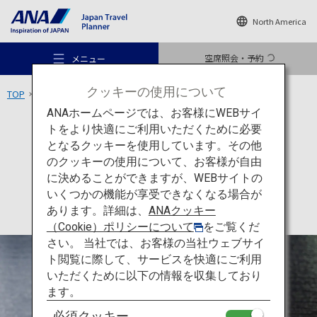
North America
空席照会・予約
メニュー
クッキーの使用について
TOP
東北エリア
古川市場
ANAホームページでは、お客様にWEBサイ
トをより快適にご利用いただくために必要
食
青森
となるクッキーを使用しています。その他
古川市場
のクッキーの使用について、お客様が自由
おすすめの旅
に決めることができますが、WEBサイトの
いくつかの機能が享受できなくなる場合が
あります。詳細は、
ANAクッキー
旅のアイデア
（Cookie）ポリシーについて
をご覧くだ
さい。 当社では、お客様の当社ウェブサイ
ト閲覧に際して、サービスを快適にご利用
行き先
いただくために以下の情報を収集しており
ます。
必須クッキー