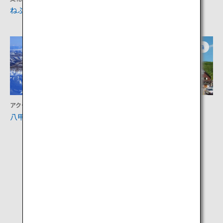
ねぶたの家 ワ・ラッセ
三内丸山遺跡
青森
青森
アクティビティ
宿泊
八甲田ロープウェー
酸ヶ湯温泉