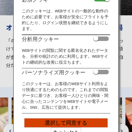
旅のお役立ち情報
このクッキーは、WEBサイトの一般的な動作の
ために必要です。お客様が安全にフライトを予
ANA サービス
約したり、ログイン状態を継続できるようにし
オリジナルのっけ丼をつくれる古川市場
ます。
分析用クッキー
「のっけ丼」とは、どんぶりご飯にお好みの具材をのっ
閉じる
けて作る海鮮丼です。「ちょっとずつ、たくさんの種類
WEBサイトの閲覧に関する匿名化されたデータ
が食べたい」「海鮮とお肉、両方味わいたい」など、自
を、分析や統計のために利用します。WEBサイ
トの継続的な改善に役立ちます。
分だけの希望を叶えることができます。
パーソナライズ用クッキー
このクッキーは、お客様のWEBサイト利用をよ
り快適にするためのものです。これまでの閲覧
データに基づき、お客様一人ひとりの興味・関
心に合ったコンテンツをWEBサイトや電子メー
ル、SNS、広告にて提供します。
選択して同意する