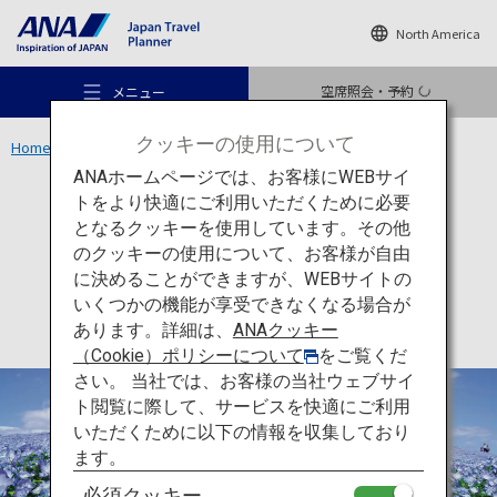
North America
空席照会・予約
メニュー
クッキーの使用について
Home
関東エリア
ひたち海浜公園
ANAホームページでは、お客様にWEBサイ
トをより快適にご利用いただくために必要
アクティビティ
茨城
となるクッキーを使用しています。その他
ひたち海浜公園
のクッキーの使用について、お客様が自由
おすすめの旅
に決めることができますが、WEBサイトの
いくつかの機能が享受できなくなる場合が
あります。詳細は、
ANAクッキー
旅のアイデア
（Cookie）ポリシーについて
をご覧くだ
さい。 当社では、お客様の当社ウェブサイ
ト閲覧に際して、サービスを快適にご利用
行き先
いただくために以下の情報を収集しており
ます。
必須クッキー