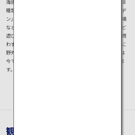
海抜100ｍからの眺望を楽しめる大観覧車をはじめ、28
種類のアトラクションが揃う遊園地「プレジャーガーデ
ン」のほか、林間アスレチック広場やバーベキュー広場
など、食事・スポーツ・ピクニック・サイクリングなど
遊び方は十人十色。魅力いっぱいの公園で、老若男女問
わず思い思いの時間をお過ごしいただけます。毎年夏に
野外で催されるロック イン ジャパン フェスティバルは
今では27万8千人動員する有名なイベントとなっていま
す。
観光地詳細