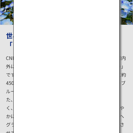
世界も認めた美しさ!「ネモフィラ」と
「コキア」は夢の絶景！
CNNの「日本の最も美しい場所31選」にも選ばれ、国内
外に広く知られているのが、 春の風物詩「ネモフィラ」
です！約3.5ヘクタールもの広大な「みはらしの丘」に約
450万本が咲き誇ります。360度、見渡す限りベイビーブ
ルーで埋め尽くされたその景色はまさに絶景です。ま
た、同じく人気を集める「コキア」は丸々と可愛らし
く、夏にはすくすく育ちライトグリーンに、秋には鮮や
かに紅葉し真っ赤に丘を染め上げます。やがて黄金色へ
グラデーションしてゆく様はとても美しく、うっとりさ
せてくれます。