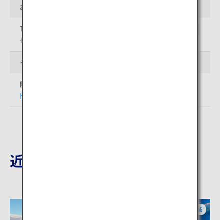
お問い合わせ先
TEL: 029-265-9001（国営ひたち海浜公園 ひたち公園管理
センター）
その他
開花情報については下記ページをご覧下さい。
https://hitachikaihin.jp/flower-calendar.html
近隣の観光地
茨城
茨城