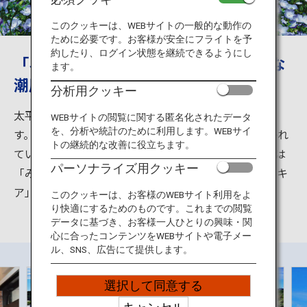
旅のお役立ち情報
このクッキーは、WEBサイトの一般的な動作の
ために必要です。お客様が安全にフライトを予
ANA サービス
約したり、ログイン状態を継続できるようにし
「ネモフィラ」といえばここ！爽やかな
ます。
潮風にふかれ、絶景散歩で夢心地！
分析用クッキー
閉じる
太平洋岸に面した、茨城県を代表する観光スポットで
WEBサイトの閲覧に関する匿名化されたデータ
を、分析や統計のために利用します。WEBサイ
す。約200ヘクタールの広い園内は7つのエリアに分かれ
トの継続的な改善に役立ちます。
ていて、様々な過ごし方で楽しめます。中でも大人気は
パーソナライズ用クッキー
「みはらしの丘」一面に広がる「ネモフィラ」と「コキ
ア」。あなたをファンタジーの世界へいざないます。
このクッキーは、お客様のWEBサイト利用をよ
り快適にするためのものです。これまでの閲覧
データに基づき、お客様一人ひとりの興味・関
心に合ったコンテンツをWEBサイトや電子メー
ル、SNS、広告にて提供します。
選択して同意する