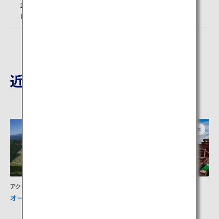
会事務局（菊池市商工観光課内））
TEL:0968-27-0210 （菊池渓谷内管理所）
近隣の観光地
大分
熊本
アクティビティ
宿泊
オートポリスサーキット
内牧温泉