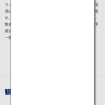
うっそうとした天然生広葉樹の中、間をぬって流れる渓
流は大小さまざまな瀬や渕、滝など変化に富んだ姿を見
せ、まさに水と緑がおりなす絶景を作りだしています。
熊本地震による被災で入谷が規制されていましたが、平
成30年3月24日から再開されました。
一部、整備中のため通行できない箇所があります。
観光地詳細