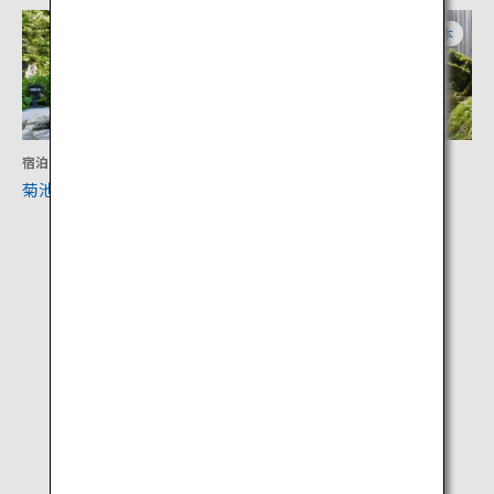
熊本
熊本
宿泊
アクティビティ
菊池温泉
鍋ヶ滝公園