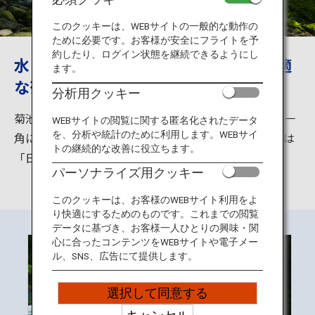
旅のお役立ち情報
このクッキーは、WEBサイトの一般的な動作の
ために必要です。お客様が安全にフライトを予
ANA サービス
約したり、ログイン状態を継続できるようにし
水と緑の爽やかな風 避暑地として最適
ます。
な菊池渓谷
分析用クッキー
閉じる
菊池渓谷は菊池市の北東部、阿蘇くじゅう国立公園の一
WEBサイトの閲覧に関する匿名化されたデータ
を、分析や統計のために利用します。WEBサイ
角に位置しており、阿蘇外輪山から湧き出した伏流水は
トの継続的な改善に役立ちます。
「日本名水百選」にも選ばれるほど清らかです。
パーソナライズ用クッキー
このクッキーは、お客様のWEBサイト利用をよ
り快適にするためのものです。これまでの閲覧
データに基づき、お客様一人ひとりの興味・関
心に合ったコンテンツをWEBサイトや電子メー
ル、SNS、広告にて提供します。
選択して同意する