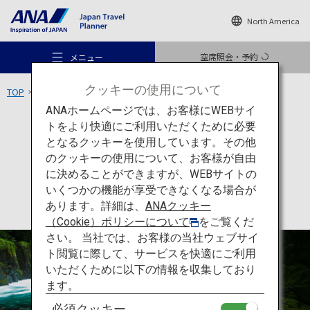
North America
空席照会・予約
メニュー
クッキーの使用について
TOP
九州エリア
菊池渓谷
ANAホームページでは、お客様にWEBサイ
トをより快適にご利用いただくために必要
アクティビティ
熊本
となるクッキーを使用しています。その他
菊池渓谷
のクッキーの使用について、お客様が自由
おすすめの旅
に決めることができますが、WEBサイトの
いくつかの機能が享受できなくなる場合が
あります。詳細は、
ANAクッキー
旅のアイデア
（Cookie）ポリシーについて
をご覧くだ
さい。 当社では、お客様の当社ウェブサイ
ト閲覧に際して、サービスを快適にご利用
行き先
いただくために以下の情報を収集しており
ます。
必須クッキー