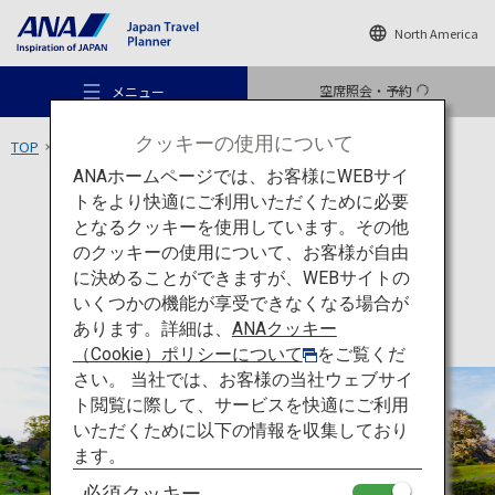
North America
空席照会・予約
メニュー
クッキーの使用について
TOP
九州エリア
肥前名護屋城跡
ANAホームページでは、お客様にWEBサイ
トをより快適にご利用いただくために必要
文化
佐賀
となるクッキーを使用しています。その他
肥前名護屋城跡
のクッキーの使用について、お客様が自由
おすすめの旅
に決めることができますが、WEBサイトの
いくつかの機能が享受できなくなる場合が
あります。詳細は、
ANAクッキー
旅のアイデア
（Cookie）ポリシーについて
をご覧くだ
さい。 当社では、お客様の当社ウェブサイ
ト閲覧に際して、サービスを快適にご利用
行き先
いただくために以下の情報を収集しており
ます。
必須クッキー