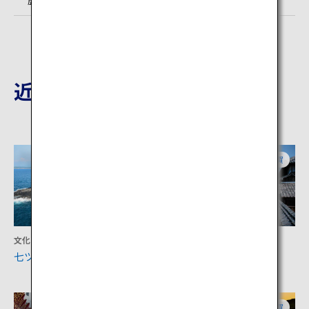
近隣の観光地
佐賀
佐賀
文化
アクティビティ
七ツ釜
旧高取邸
佐賀
佐賀