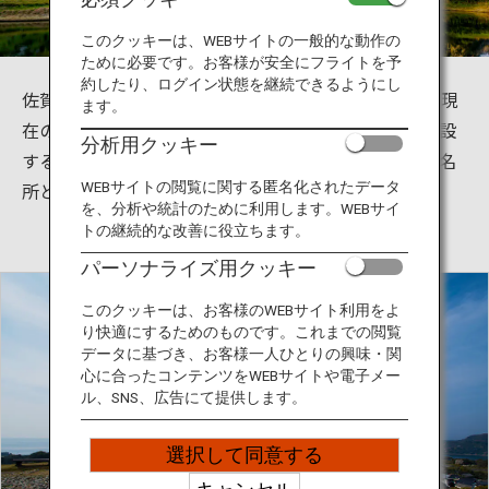
旅のお役立ち情報
このクッキーは、WEBサイトの一般的な動作の
ために必要です。お客様が安全にフライトを予
ANA サービス
約したり、ログイン状態を継続できるようにし
佐賀県唐津市の肥前名護屋城は豊臣秀吉が築いた城。現
ます。
在の城跡には石垣や武将たちの陣跡が残っていて、併設
分析用クッキー
する名護屋城博物館では歴史を学べます。また、桜の名
閉じる
所としても有名で、多くの人が訪れます。
WEBサイトの閲覧に関する匿名化されたデータ
を、分析や統計のために利用します。WEBサイ
トの継続的な改善に役立ちます。
パーソナライズ用クッキー
このクッキーは、お客様のWEBサイト利用をよ
り快適にするためのものです。これまでの閲覧
データに基づき、お客様一人ひとりの興味・関
心に合ったコンテンツをWEBサイトや電子メー
ル、SNS、広告にて提供します。
選択して同意する