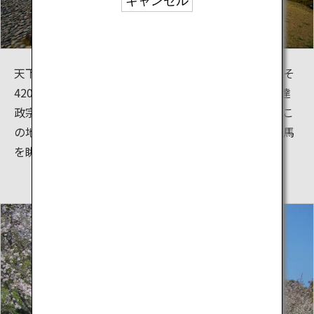
キャンセル
天下統一を成し遂げた秀吉がこの城を築いたのはおよそ
420年前。朝鮮出兵のため、命を受けた徳川家康、伊達
政宗、前田利家、加藤清正など、名だたる戦国武将がこ
の地に集いました。今でも、天守閣跡からは壱岐、対馬
を眺めることができます。