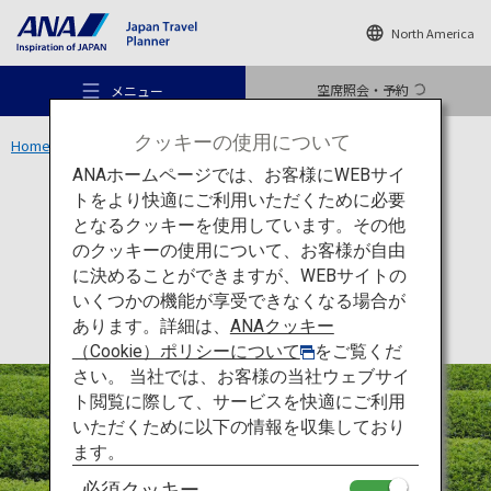
North America
空席照会・予約
メニュー
クッキーの使用について
Home
関東エリア
味の狭山茶 宮野園
ANAホームページでは、お客様にWEBサイ
トをより快適にご利用いただくために必要
体験
埼玉
となるクッキーを使用しています。その他
味の狭山茶 宮野園
のクッキーの使用について、お客様が自由
おすすめの旅
に決めることができますが、WEBサイトの
いくつかの機能が享受できなくなる場合が
あります。詳細は、
ANAクッキー
旅のアイデア
（Cookie）ポリシーについて
をご覧くだ
さい。 当社では、お客様の当社ウェブサイ
ト閲覧に際して、サービスを快適にご利用
行き先
いただくために以下の情報を収集しており
ます。
必須クッキー