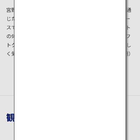
宮野園ではお茶摘みを体験できるだけでなく、お茶を通
じた多くの体験コースがあります。「お抹茶体験」コー
スでは、茶臼で抹茶ひきから始まり、茶道や抹茶アート
の体験ができます。ひき立ての抹茶をかけたバニラソフ
トクリームも。日本を代表する伝統文化「茶道」を楽し
く気軽に体験できます。（完全予約制・体験料2,500円）
観光地詳細