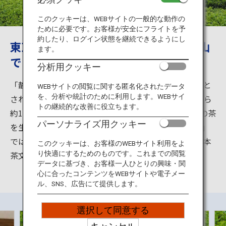
旅のお役立ち情報
このクッキーは、WEBサイトの一般的な動作の
ために必要です。お客様が安全にフライトを予
ANA サービス
約したり、ログイン状態を継続できるようにし
東京から一番近い日本三大茶産地・狭山
ます。
で日本茶体験
分析用クッキー
閉じる
「静岡茶」「宇治茶」と並んで「日本三大茶」の一つと
WEBサイトの閲覧に関する匿名化されたデータ
を、分析や統計のために利用します。WEBサイ
されている「狭山茶」の産地、埼玉県狭山市は東京から
トの継続的な改善に役立ちます。
約1時間。市内には、多くの茶工場があり、こだわりの茶
パーソナライズ用クッキー
を生産・販売しています。その中のひとつ、「宮野園」
では、様々な体験メニューを通じて、「狭山茶」「日本
このクッキーは、お客様のWEBサイト利用をよ
茶文化」を楽しむことができます。
り快適にするためのものです。これまでの閲覧
データに基づき、お客様一人ひとりの興味・関
心に合ったコンテンツをWEBサイトや電子メー
ル、SNS、広告にて提供します。
選択して同意する