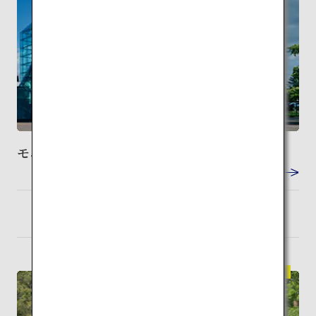
モエレ沼公園
VIEW DETAIL
札幌
検索
（新千歳）
伝統建築