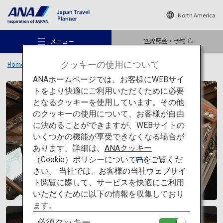
North America
空席照会・予約
メニュー
クッキーの使用について
Home
旅のアイデア
特集
日本の建築を巡る旅
一覧
ANAホームページでは、お客様にWEBサイ
トをより快適にご利用いただくために必要
となるクッキーを使用しています。その他
のクッキーの使用について、お客様が自由
おすすめの旅
に決めることができますが、WEBサイトの
いくつかの機能が享受できなくなる場合が
あります。詳細は、
ANAクッキー
旅のアイデア
（Cookie）ポリシーについて
をご覧くだ
さい。 当社では、お客様の当社ウェブサイ
ト閲覧に際して、サービスを快適にご利用
行き先
いただくために以下の情報を収集しており
伝統からモダンまで、
ます。
日本が誇る20の建築を巡る旅へ出よう。
必須クッキー