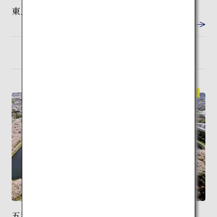
東急歌舞伎町タワー
VIEW DETAIL
東京
検索
（羽田）
伝統建築
五稜郭