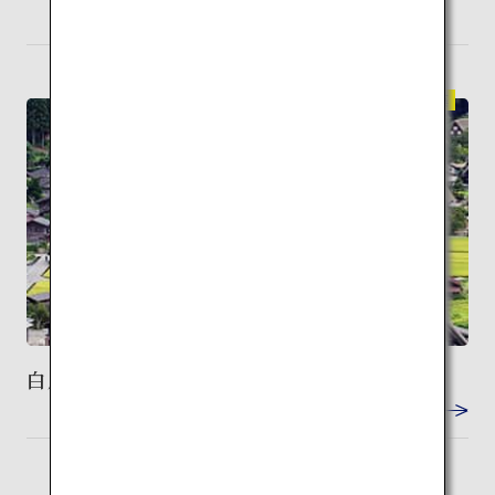
長崎
検索
伝統建築
白川郷の合掌造り集落
VIEW DETAIL
富山
検索