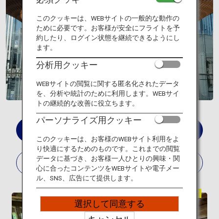
旅のお役立ち情報
このクッキーは、WEBサイトの一般的な動作の
ために必要です。お客様が安全にフライトを予
ANA サービス
約したり、ログイン状態を継続できるようにし
ます。
分析用クッキー
閉じる
WEBサイトの閲覧に関する匿名化されたデータ
を、分析や統計のために利用します。WEBサイ
トの継続的な改善に役立ちます。
パーソナライズ用クッキー
ALL
このクッキーは、お客様のWEBサイト利用をよ
り快適にするためのものです。これまでの閲覧
データに基づき、お客様一人ひとりの興味・関
TRADITIONAL
MODERN
心に合ったコンテンツをWEBサイトや電子メー
ル、SNS、広告にて提供します。
伝統建築
選択して同意する