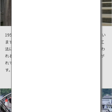
1950年の台風により、錦帯橋は破壊され流失してしまい
ます。しかし岩国の人々は全力を尽くして、伝統的な工
法による橋の再建を成功させました。近年は名人と言わ
れる棟梁たちが、江戸時代（1603-1868）から受け継が
れてきた技術を使って錦帯橋の維持管理を行っていま
す。