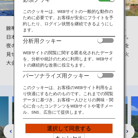
旅のお役立ち情報
このクッキーは、WEBサイトの一般的な動作の
ために必要です。お客様が安全にフライトを予
ANA サービス
約したり、ログイン状態を継続できるようにし
錦帯橋は山口県岩国市岩国にある国指定の名勝であり、
ます。
日本三名橋の1つと言われる日本を代表する木造橋です。
分析用クッキー
夜のライトアップは特に人気。また、四季折々の表情を
閉じる
見せてくれる錦帯橋は、桜の時期や周辺で行われる花火
WEBサイトの閲覧に関する匿名化されたデータ
を、分析や統計のために利用します。WEBサイ
大会の時はより一層、観光客を楽しませています。
トの継続的な改善に役立ちます。
パーソナライズ用クッキー
このクッキーは、お客様のWEBサイト利用をよ
り快適にするためのものです。これまでの閲覧
データに基づき、お客様一人ひとりの興味・関
心に合ったコンテンツをWEBサイトや電子メー
ル、SNS、広告にて提供します。
選択して同意する