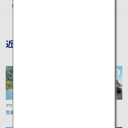
TEL:0827-29-5116 （岩国市観光振興課）
近隣の観光地
広島
山口
アクティビティ
文化
宮島
柳井白壁の町並み