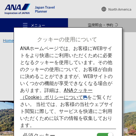
North America
空席照会・予約
メニュー
クッキーの使用について
Home
中国エリア
錦帯橋
ANAホームページでは、お客様にWEBサイ
トをより快適にご利用いただくために必要
文化
山口
となるクッキーを使用しています。その他
錦帯橋
のクッキーの使用について、お客様が自由
おすすめの旅
に決めることができますが、WEBサイトの
いくつかの機能が享受できなくなる場合が
あります。詳細は、
ANAクッキー
旅のアイデア
（Cookie）ポリシーについて
をご覧くだ
さい。 当社では、お客様の当社ウェブサイ
ト閲覧に際して、サービスを快適にご利用
行き先
いただくために以下の情報を収集しており
ます。
必須クッキー