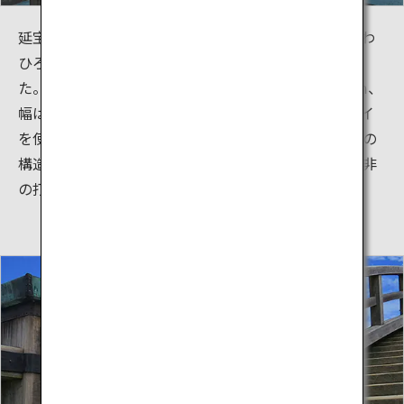
延宝元（1673）年、岩国3代領主の吉川広嘉（きっかわ
ひろよし）が現在の橋の原型となる木造橋を架けまし
た。橋の長さは、橋面に沿って210m、直線で 193.3m、
幅は5m、橋台の高さは6.6mです。巻きガネとカスガイ
を使った「木組みの技法」で造られています。反り橋の
構造は精巧かつ独創的で、現代の橋梁工学からみても非
の打ちどころがないと言われています。