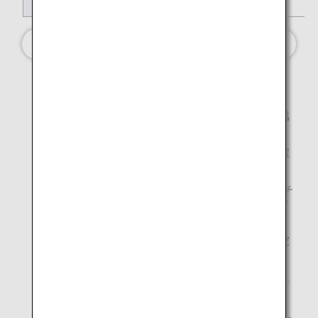
*1.
各運賃の設定は、路線・空席状況により異なります。
実際の運賃設定については、
空席照会時のルール確認
方法
よりご確認ください。
*2.
路線により預入手荷物適用ルールが異なります。
空席
照会時のルール確認方法
よりご確認ください。
*3.
Basic運賃はANA「ダイヤモンドサービス」、「プラチ
ナサービス」メンバーの方を含み、有料事前座席指定
はご予約いただけません。
*4.
通路側・窓側など一部の座席は、
料金をお支払いただ
くことで事前に指定可能
です。
ANA「ダイヤモンドサービス」「プラチナサービス」
メンバーの方は、
国際線事前座席指定料金の免除
をご
確認ください。