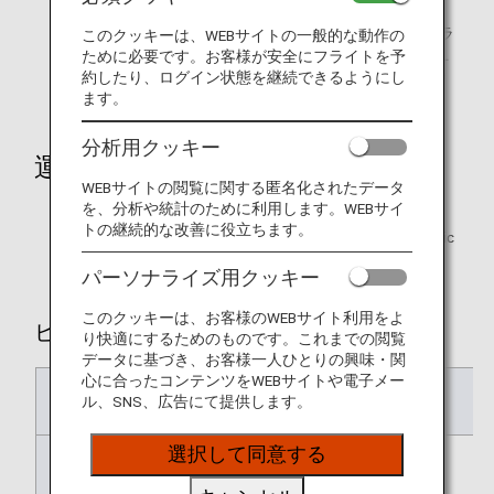
また、ビジネスクラスのBasic運賃においては、ANAラ
このクッキーは、WEBサイトの一般的な動作の
ウンジおよびその他の指定ラウンジが利用可です（ユ
ために必要です。お客様が安全にフライトを予
ナイテッド・ポラリスラウンジのご利用は不可となり
約したり、ログイン状態を継続できるようにし
ます。
ます）。
分析用クッキー
運賃例*1
WEBサイトの閲覧に関する匿名化されたデータ
を、分析や統計のために利用します。WEBサイ
トの継続的な改善に役立ちます。
ビジネスクラス・プレミアムエコノミーに新たにBasic
運賃を順次新設・販売します。
パーソナライズ用クッキー
このクッキーは、お客様のWEBサイト利用をよ
ビジネスクラス
り快適にするためのものです。これまでの閲覧
データに基づき、お客様一人ひとりの興味・関
心に合ったコンテンツをWEBサイトや電子メー
運賃名称*1
Basic（新設）
ル、SNS、広告にて提供します。
選択して同意する
変更
不可