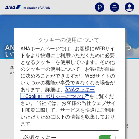
クッキーの使用について
ANA国際線運賃の一部リニューアルにつ
ANAホームページでは、お客様にWEBサイ
いて
トをより快適にご利用いただくために必要
となるクッキーを使用しています。その他
2026年5月より、北米・カナダ・中南米発旅程に適用となる
のクッキーの使用について、お客様が自由
ANA国際線運賃の一部リニューアルを順次実施します。
に決めることができますが、WEBサイトの
いくつかの機能が享受できなくなる場合が
あります。詳細は、
ANAクッキー
お客様の様々なニーズに対応すべく、予約変更および
（Cookie）ポリシーについて
をご覧くだ
払い戻しの可否、無料手荷物許容量および事前座席指
さい。 当社では、お客様の当社ウェブサイ
定のサービス内容に応じて様々な運賃ラインナップを
ト閲覧に際して、サービスを快適にご利用
ご用意しております。
いただくために以下の情報を収集しており
今般、一部路線のビジネスクラス・プレミアムエコノ
ます。
ミーではBasic運賃を新設・販売します。当該運賃選択
時は、無料手荷物許容量は1個、事前座席指定は不可
必須クッキー
（オンラインチェックインより可）となります。