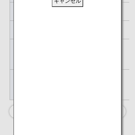
キャンセル
払い戻し
不可
無料手荷物許容量
1個*2
事前座席指定
不可*3
（オンラインチェック
インより可）
ラウンジ
可*5
（ユナイテッド・ポラ
リスラウンジは不可）