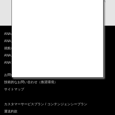
*5.
ビジネスクラスのBasic運賃はユナイテッド・ポラリス
ラウンジをご利用頂けません。ANAラウンジおよびそ
の他の指定ラウンジをご利用ください。
ANAについて
ANAからのお知らせ
就航都市
ANAがお約束する体験
ANAマイレージクラブ
お問い合わせ
技術的なお問い合わせ（推奨環境）
サイトマップ
カスタマーサービスプラン / コンテンジェンシープラン
運送約款