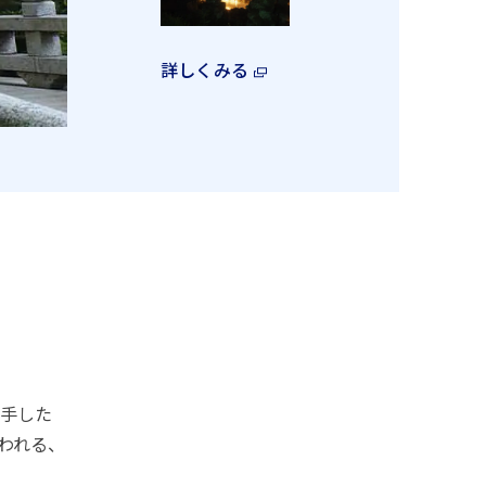
詳しくみる
着手した
われる、