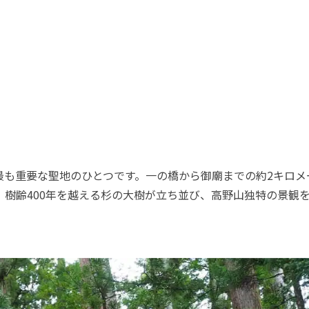
最も重要な聖地のひとつです。一の橋から御廟までの約2キロメ
、樹齢400年を越える杉の大樹が立ち並び、高野山独特の景観