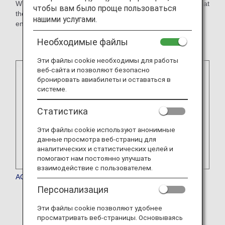
When making reservations, please confirm with the hotel that
чтобы вам было проще пользоваться
they will honor mileage accrual. You may be required to
нашими услугами.
enroll in a hotel's membership program to qualify.
Необходимые файлы
Эти файлы cookie необходимы для работы
веб-сайта и позволяют безопасно
бронировать авиабилеты и оставаться в
системе.
Статистика
Эти файлы cookie используют анонимные
данные просмотра веб-страниц для
аналитических и статистических целей и
помогают нам постоянно улучшать
взаимодействие с пользователем.
AQUA ASTON HOSPITALITY
Персонализация
* The service is currently temporarily suspended.
Эти файлы cookie позволяют удобнее
просматривать веб-страницы. Основываясь