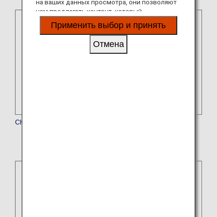
на ваших данных просмотра, они позволяют
нам предлагать контент, который
соответствует вашим личным интересам, в
Применить выбор и принять
виде веб-сайтов, электронной почты,
социальных сетей и рекламы.
Отмена
Chatrium Hotels & Residences