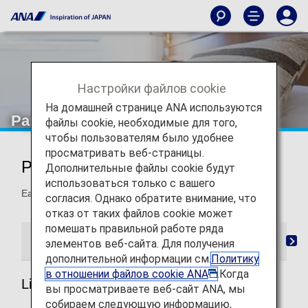
Настройки файлов cookie
На домашней странице ANA используются
Partner Hotels
файлы cookie, необходимые для того,
чтобы пользователям было удобнее
просматривать веб-страницы.
Partner Hotels
Дополнительные файлы cookie будут
использоваться только с вашего
Earn miles when you stay at the following hotels.
согласия. Однако обратите внимание, что
отказ от таких файлов cookie может
помешать правильной работе ряда
List of Partner Hotels
Mileage Registration
Ret
элементов веб-сайта. Для получения
дополнительной информации см.
Политику
в отношении файлов cookie ANA
.Когда
List of Partner Hotels
вы просматриваете веб-сайт ANA, мы
собираем следующую информацию,