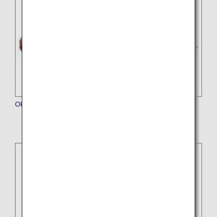
Okinawa Harborview Hotel