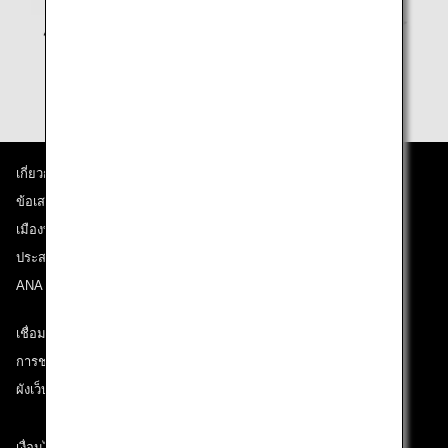
เกี่ยวกับ ANA
ข้อเสนอและประกาศ
เมืองที่เราเดินทางไป
ประสบการณ์ ANA
ANA Mileage Club
เชื่อมต่อกับ ANA
การช่วยเหลือด้านเทคนิค (ความสามารถในการเข้าถึง)
ผังเว็บไซต์
เงื่อนไขการขนส่ง