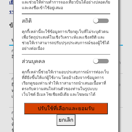
และช่วยให้ท่านทำการจองเที่ยวบินได้อย่างปลอดภัย
เยี่ยมชมเว็บไซต์ของสายการบิน Juneyao Airlines
และลงชื่อเข้าใช้อยู่เสมอ
รายการเที่ยวบินร่วม
สถิติ
ข้อมูลเที่ยวบินของ Juneyao Airlines (HO)
คุกกี้เหล่านี้จะใช้ข้อมูลการเรียกดูเว็บที่ไม่ระบุตัวตน
เพื่อวัตถุประสงค์ในเชิงวิเคราะห์และเชิงสถิติ และ
บริการ
คำอธิบาย
ช่วยให้เราสามารถปรับปรุงประสบการณ์ของผู้ใช้ได้
อย่างต่อเนื่อง
การเช็ค
เช็คอินที่เคาน์เตอร์เช็คอินของ Juneyao Airlines
อิน
(HO) (ใช้ได้ทั้งการออกเดินทางจากในและนอก
ส่วนบุคคล
ประเทศญี่ปุ่น) โปรดตรวจสอบอาคารผู้โดยสารขา
ออกซึ่งระบุเอาไว้บน e-Ticket ของท่าน
คุกกี้เหล่านี้ช่วยให้เรามอบประสบการณ์การท่องเว็บ
ที่ดียิ่งขึ้นให้แก่ผู้ใช้งาน โดยอ้างอิงจากข้อมูลการ
การ
หมายเลขเที่ยวบินของ Juneyao Airlines (HO) จะ
เรียกดูของท่าน ทำให้เราสามารถนำเสนอเนื้อหาที่
ยืนยัน
พิมพ์ไว้บนบัตรผ่านขึ้นเครื่อง ข้อมูลบนบอร์ดแสดง
ตรงกับความสนใจส่วนตัวของท่านในรูปแบบ
หมายเลข
สถานะเที่ยวบินจะแสดงไว้สำหรับทั้งหมายเลข
เว็บไซต์ อีเมล โซเชียลมีเดีย และโฆษณาได้
เที่ยวบิน
เที่ยวบินของ HO และ NH หรือเฉพาะหมายเลข
เที่ยวบินของ HO เท่านั้น
ปรับใช้ที่เลือกและยอมรับ
การให้
สำหรับการใช้ห้องรับรอง โปรดดูที่
ข้อมูลห้อง
บริการ
รับรอง
ยกเลิก
ห้อง
รับรอง