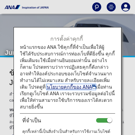
การตั้งค่าคุกกี้
หน้าแรกของ ANA ใช้คุกกี้ที่จำเป็นเพื่อให้ผู้
Juneyao Airlines (HO)
ใช้ได้รับประสบการณ์การท่องเว็บที่ดียิ่งขึ้น คุกกี้
เพิ่มเติมจะใช้เมื่อท่านยินยอมเท่านั้น อย่างไร
ก็ตาม โปรดทราบว่าการปฏิเสธคุกกี้ดังกล่าว
ข้อมูลเที่ยวบินร่วมของสายการบิน
อาจทำให้องค์ประกอบของเว็บไซต์จำนวนมาก
ทำงานได้ไม่เหมาะสม สำหรับรายละเอียดเพิ่ม
Juneyao Airlines
เติม โปรดดูที่
นโยบายคุกกี้ของ ANA
เมื่อท่าน
เรียกดูเว็บไซต์ ANA เราจะรวบรวมข้อมูลต่อไปนี้
สำหรับเที่ยวบินร่วมกับANA สายการบินที่ทำการบิน (operating
เพื่อให้ท่านสามารถใช้บริการของเราได้สะดวก
carrier) จะเป็นผู้ให้บริการ ตามที่แสดงไว้ด้านล่าง
สบายยิ่งขึ้น
หมายเหตุ:
โดยส่วนใหญ่ ข้อกำหนดและเงื่อนไขของสายการบิน
ที่ให้บริการจะบังคับใช้กับเที่ยวบินร่วมด้วย โปรดสอบถามราย
ที่จำเป็น
ละเอียดเพิ่มเติมเมื่อท่านทำการสำรองที่นั่ง หรือติดต่อสายการบิน
ที่ให้บริการที่เกี่ยวข้องโดยตรง
คุกกี้เหล่านี้เป็นสิ่งจำเป็นสำหรับการใช้งานเว็บไซต์