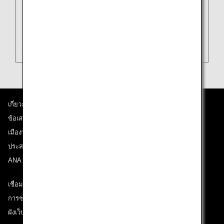
เกี่ยวกับ ANA
ข้อเสนอและประกาศ
เมืองที่เราเดินทางไป
ประสบการณ์ ANA
ANA Mileage Club
เชื่อมต่อกับ ANA
การช่วยเหลือด้านเทคนิค (ความสามารถในการเข้าถึง)
ผังเว็บไซต์