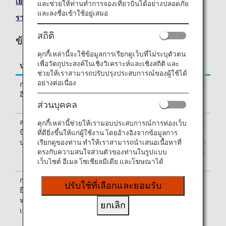
เยี่ยมชมเว็บไซต์ของสายการบิน Philippine Airlines
.
และช่วยให้ท่านทำการจองเที่ยวบินได้อย่างปลอดภัย
และลงชื่อเข้าใช้อยู่เสมอ
รายการเที่ยวบินร่วม
สถิติ
ข้อมูลเที่ยวบินของ Philippine Airlines (PR)
คุกกี้เหล่านี้จะใช้ข้อมูลการเรียกดูเว็บที่ไม่ระบุตัวตน
เพื่อวัตถุประสงค์ในเชิงวิเคราะห์และเชิงสถิติ และ
บริการ
คำอธิบาย
ช่วยให้เราสามารถปรับปรุงประสบการณ์ของผู้ใช้ได้
อย่างต่อเนื่อง
การเช็ค
เช็คอินที่เคาน์เตอร์เช็คอินของ Philippine Airlines
อิน
(PR) โปรดตรวจสอบอาคารผู้โดยสารขาออกซึ่ง
ส่วนบุคคล
ระบุเอาไว้บน e-Ticket ของท่าน
สายการ
เที่ยวบินบางเที่ยวอาจให้บริการโดยสายการบินอื่น
คุกกี้เหล่านี้ช่วยให้เรามอบประสบการณ์การท่องเว็บ
บินที่ให้
ซึ่งเป็นเที่ยวบินร่วมกับ Philippine Airlines รวมถึง
ที่ดียิ่งขึ้นให้แก่ผู้ใช้งาน โดยอ้างอิงจากข้อมูลการ
บริการ
PAL Express โดยอาจมีบริการบางอย่างที่แตกต่าง
เรียกดูของท่าน ทำให้เราสามารถนำเสนอเนื้อหาที่
ตรงกับความสนใจส่วนตัวของท่านในรูปแบบ
จากบริการของเที่ยวบินที่ให้บริการโดย Philippine
เว็บไซต์ อีเมล โซเชียลมีเดีย และโฆษณาได้
Airlines
การ
หมายเลขเที่ยวบินของ Philippine Airlines (PR)
ปรับใช้ที่เลือกและยอมรับ
ยืนยัน
จะพิมพ์เอาไว้บนบัตรผ่านขึ้นเครื่อง ข้อมูลบน
หมายเลข
บอร์ดแสดงสถานะเที่ยวบินที่สนามบินอาจระบุทั้ง
ยกเลิก
เที่ยวบิน
หมายเลขเที่ยวบินของ ANA (NH) และหมายเลข
เที่ยวบินของ Philippine Airlines (PR) หรือระบุ