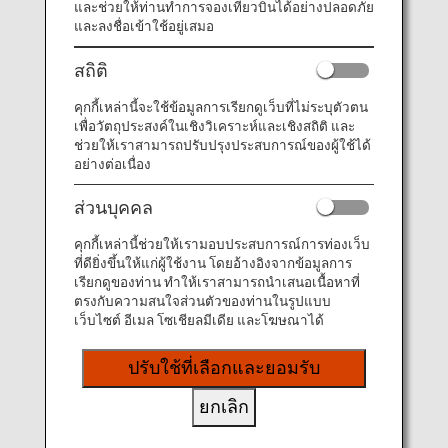
และช่วยให้ท่านทำการจองเที่ยวบินได้อย่างปลอดภัย
และลงชื่อเข้าใช้อยู่เสมอ
เยี่ยมชมเว็บไซต์ของสายการบิน Shandong Airlines
(ภาษาจีน)
สถิติ
รายการเที่ยวบินร่วม
คุกกี้เหล่านี้จะใช้ข้อมูลการเรียกดูเว็บที่ไม่ระบุตัวตน
ข้อมูลเที่ยวบินของ Shandong Airlines
เพื่อวัตถุประสงค์ในเชิงวิเคราะห์และเชิงสถิติ และ
ช่วยให้เราสามารถปรับปรุงประสบการณ์ของผู้ใช้ได้
อย่างต่อเนื่อง
(SC)
ส่วนบุคคล
บริการ
คำอธิบาย
คุกกี้เหล่านี้ช่วยให้เรามอบประสบการณ์การท่องเว็บ
การเช็ค
เช็คอินที่เคาน์เตอร์เช็คอินของ Shandong
ที่ดียิ่งขึ้นให้แก่ผู้ใช้งาน โดยอ้างอิงจากข้อมูลการ
อิน
Airlines (SC) โปรดตรวจสอบอาคารผู้
เรียกดูของท่าน ทำให้เราสามารถนำเสนอเนื้อหาที่
โดยสารขาออกซึ่งระบุเอาไว้บน e-Ticket
ตรงกับความสนใจส่วนตัวของท่านในรูปแบบ
ของท่าน
เว็บไซต์ อีเมล โซเชียลมีเดีย และโฆษณาได้
การ
หมายเลขเที่ยวบินของ Shandong Airlines
ปรับใช้ที่เลือกและยอมรับ
ยืนยัน
(SC) จะพิมพ์เอาไว้บนบัตรผ่านขึ้นเครื่อง
หมายเลข
ข้อมูลบนบอร์ดแสดงสถานะเที่ยวบินที่สนาม
ยกเลิก
เที่ยวบิน
บินอาจระบุทั้งหมายเลขเที่ยวบินของ ANA
(NH) และหมายเลขเที่ยวบินของ Shandong