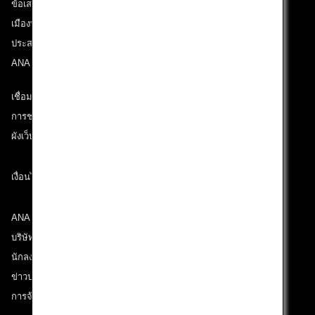
ข้อเสนอและประกาศ
เมืองที่เราเดินทางไป
ประสบการณ์ ANA
ANA Mileage Club
เชื่อมต่อกับ ANA
การช่วยเหลือด้านเทคนิค (ความสามารถในการเข้าถึง)
ผังเว็บไซต์
เงื่อนไขการขนส่ง
ANA Group
บริษัทในเครือ
นักลงทุนสัมพันธ์
ข่าวประชาสัมพันธ์
การจ้างงาน