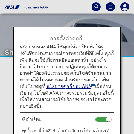
การตั้งค่าคุกกี้
หน้าแรกของ ANA ใช้คุกกี้ที่จำเป็นเพื่อให้ผู้
Shandong Airlines (SC)
ใช้ได้รับประสบการณ์การท่องเว็บที่ดียิ่งขึ้น คุกกี้
เพิ่มเติมจะใช้เมื่อท่านยินยอมเท่านั้น อย่างไร
ก็ตาม โปรดทราบว่าการปฏิเสธคุกกี้ดังกล่าว
ข้อมูลเที่ยวบินร่วมของสายการบิน
อาจทำให้องค์ประกอบของเว็บไซต์จำนวนมาก
ทำงานได้ไม่เหมาะสม สำหรับรายละเอียดเพิ่ม
Shandong Airlines
เติม โปรดดูที่
นโยบายคุกกี้ของ ANA
เมื่อท่าน
เรียกดูเว็บไซต์ ANA เราจะรวบรวมข้อมูลต่อไปนี้
สำหรับเที่ยวบินร่วมกับANA สายการบินที่ทำการบิน
เพื่อให้ท่านสามารถใช้บริการของเราได้สะดวก
(operating carrier) จะเป็นผู้ให้บริการ ตามที่แสดงไว้ด้าน
สบายยิ่งขึ้น
ล่าง
หมายเหตุ:
โดยส่วนใหญ่ ข้อกำหนดและเงื่อนไขของสาย
ที่จำเป็น
การบินที่ให้บริการจะบังคับใช้กับเที่ยวบินร่วมด้วย โปรด
สอบถามรายละเอียดเพิ่มเติมเมื่อท่านทำการสำรองที่นั่ง หรือ
คุกกี้เหล่านี้เป็นสิ่งจำเป็นสำหรับการใช้งานเว็บไซต์
ติดต่อสายการบินที่ให้บริการที่เกี่ยวข้องโดยตรง