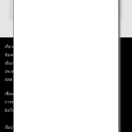
การต่อเครื่อง
เกี่ยวกับ ANA
ข้อเสนอและประกาศ
เมืองที่เราเดินทางไป
ประสบการณ์ ANA
ANA Mileage Club
เชื่อมต่อกับ ANA
การช่วยเหลือด้านเทคนิค (ความสามารถในการเข้าถึง)
ผังเว็บไซต์
เงื่อนไขการขนส่ง