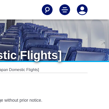
ic Flights]
apan Domestic Flights]
e without prior notice.