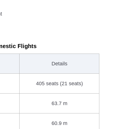
t
mestic Flights
Details
405 seats (21 seats)
63.7 m
60.9 m