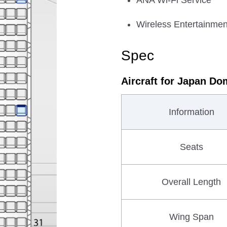
ANA Wi-Fi Service
Wireless Entertainmen
Spec
Aircraft for Japan Do
Information
Seats
Overall Length
Wing Span