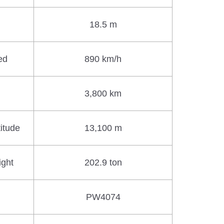
18.5 m
ed
890 km/h
3,800 km
itude
13,100 m
ight
202.9 ton
PW4074