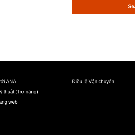
Se
 với ANA
Điều lệ Vận chuyển
ỹ thuật (Trợ năng)
rang web