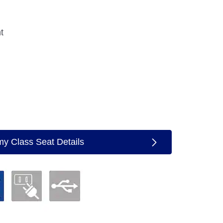
t
y Class Seat Details