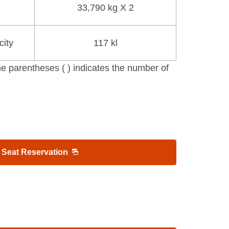
33,790 kg X 2
ity
117 kl
e parentheses ( ) indicates the number of
 Seat Reservation