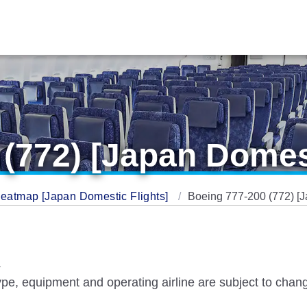
(772) [Japan Domest
Seatmap [Japan Domestic Flights]
Boeing 777-200 (772) [J
.
 type, equipment and operating airline are subject to chang