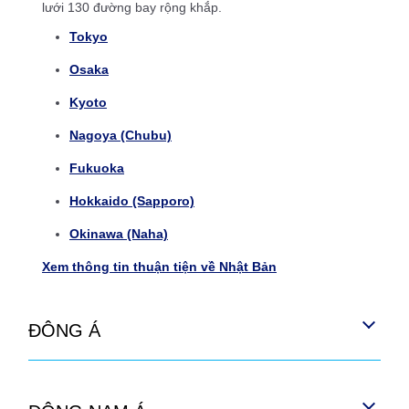
lưới 130 đường bay rộng khắp.
Tokyo
Osaka
Kyoto
Nagoya (Chubu)
Fukuoka
Hokkaido (Sapporo)
Okinawa (Naha)
Xem thông tin thuận tiện về Nhật Bản
ĐÔNG Á