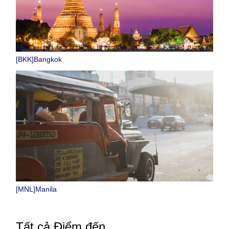
[BKK]Bangkok
[MNL]Manila
Tất cả Điểm đến