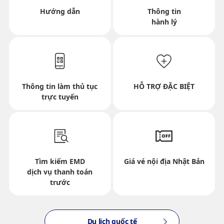
Khung ngày và giờ khởi hành cho hành
Hướng dẫn
Thông tin
hành lý
trình đi
Chọn ngày
Thông tin làm thủ tục
HỖ TRỢ ĐẶC BIỆT
Không có thời gian xác định
trực tuyến
Thêm điểm chuyển tiếp và thời gian trung
chuyển
Tìm kiếm EMD
Giá vé nội địa Nhật Bản
dịch vụ thanh toán
Khung ngày và giờ khởi hành chuyến đến
trước
Chọn ngày
Du lịch quốc tế