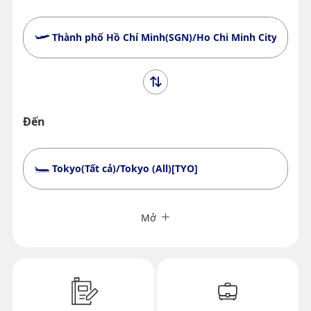
Thành phố Hồ Chí Minh(SGN)/Ho Chi Minh City (SGN)
Đến
Tokyo(Tất cả)/Tokyo (All)[TYO]
Tìm kiếm nhiều thành phố
Đóng
Phổ thông
Mở
Tìm hành trình khứ hồi với các hạng khác nhau
Loại vé không xác định
Điều kiện sử dụng