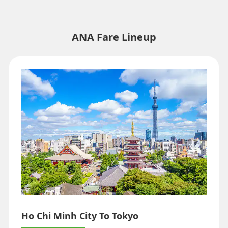
・Thành phố/ngày hiện không thể xác nhận giá được biểu thị bằng
dấu hoa thị (*). Kiểm tra thông tin mới nhất qua màn hình Tình trạng
Chỗ trống.
・Giá vé,
phụ phí nhiên liệu
,
phụ phí bảo hiểm
và thuế/phí/lệ phí áp
ANA Fare Lineup
dụng khác được bao gồm trong số tiền hiển thị. Số tiền sẽ được tính
lại khi xuất vé và do vậy có thể sẽ thay đổi.
・Ưu đãi đặc biệt cho giá vé giữa các sân bay đôi khi có thể hiển thị
cho các thành phố có nhiều sân bay.
Tìm kiếm
Ho Chi Minh City To Tokyo