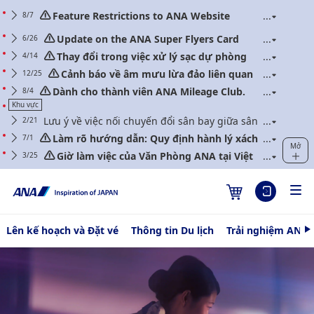
Feature Restrictions to ANA Website
8/7
Renewal
Update on the ANA Super Flyers Card
6/26
Program Revisions
Thay đổi trong việc xử lý sạc dự phòng
4/14
(Áp dụng cho các chuyến bay khởi hành vào/sau
Cảnh báo về âm mưu lừa đảo liên quan
12/25
ngày 24 tháng 4 năm 2026)
đến thông tin liên lạc có vẻ từ ANA
Dành cho thành viên ANA Mileage Club.
8/4
Vui lòng cập nhật mật khẩu web của quý khách
Khu vực
thường xuyên.
Lưu ý về việc nối chuyến đổi sân bay giữa sân
2/21
bay Quốc tế Narita và Haneda
Làm rõ hướng dẫn: Quy định hành lý xách
7/1
Mở
tay và vật dụng cá nhân (Áp dụng cho những
Giờ làm việc của Văn Phòng ANA tại Việt
3/25
chuyến bay khởi hành vào/sau ngày 1 tháng 7 năm
Nam năm tài khóa 2026
2026)
Lên kế hoạch và Đặt vé
Thông tin Du lịch
Trải nghiệm ANA
T
i
Fly Otaku
ế
p
t
h
e
o