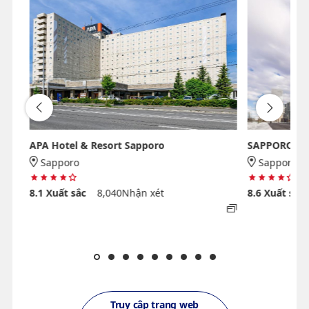
APA Hotel & Resort Sapporo
SAPPORO HO
Sapporo
Sapporo
8.1
Xuất sắc
8,040Nhận xét
8.6
Xuất sắc
Truy cập trang web