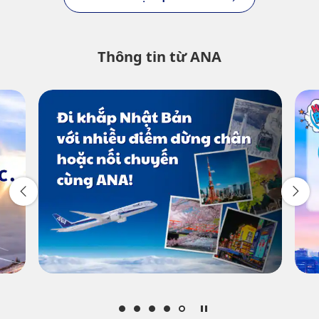
Không có thời gian xác định
Thông tin từ ANA
Thêm điểm chuyển tiếp và thời gian trung
chuyển
1 người
Giới thiệu về mã khuyến mãi
So sánh với giá vé ba ngày trước và sau đó
・Giá vé hiển thị là ưu đãi tốt nhất hiện có cho điều kiện quý khách
đã chọn.
・Giá hiển thị và ghế trống có thể không được cập nhật. Sử dụng nút
[Tìm kiếm] để kiểm tra tình trạng chỗ cập nhật nhất.