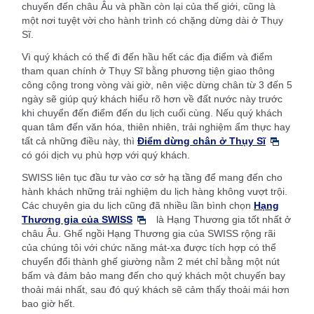
chuyến đến châu Âu và phần còn lại của thế giới, cũng là
một nơi tuyệt vời cho hành trình có chặng dừng dài ở Thụy
Sĩ.
Vì quý khách có thể đi đến hầu hết các địa điểm và điểm
tham quan chính ở Thụy Sĩ bằng phương tiện giao thông
công cộng trong vòng vài giờ, nên việc dừng chân từ 3 đến 5
ngày sẽ giúp quý khách hiểu rõ hơn về đất nước này trước
khi chuyển đến điểm đến du lịch cuối cùng. Nếu quý khách
quan tâm đến văn hóa, thiên nhiên, trải nghiệm ẩm thực hay
tất cả những điều này, thì
Điểm dừng chân ở Thụy Sĩ
có gói dịch vụ phù hợp với quý khách.
SWISS liên tục đầu tư vào cơ sở hạ tầng để mang đến cho
hành khách những trải nghiệm du lịch hàng không vượt trội.
Các chuyên gia du lịch cũng đã nhiều lần bình chọn
Hạng
Thương gia của SWISS
là Hạng Thương gia tốt nhất ở
châu Âu. Ghế ngồi Hạng Thương gia của SWISS rộng rãi
của chúng tôi với chức năng mát-xa được tích hợp có thể
chuyển đổi thành ghế giường nằm 2 mét chỉ bằng một nút
bấm và đảm bảo mang đến cho quý khách một chuyến bay
thoải mái nhất, sau đó quý khách sẽ cảm thấy thoải mái hơn
bao giờ hết.