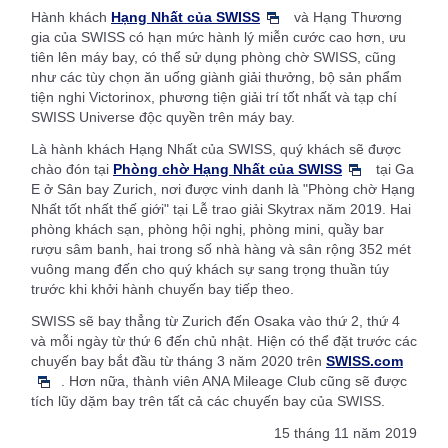
Hành khách
Hạng Nhất của SWISS
và Hạng Thương
gia của SWISS có hạn mức hành lý miễn cước cao hơn, ưu
tiên lên máy bay, có thể sử dụng phòng chờ SWISS, cũng
như các tùy chọn ăn uống giành giải thưởng, bộ sản phẩm
tiện nghi Victorinox, phương tiện giải trí tốt nhất và tạp chí
SWISS Universe độc quyền trên máy bay.
Là hành khách Hạng Nhất của SWISS, quý khách sẽ được
chào đón tại
Phòng chờ Hạng Nhất của SWISS
tại Ga
E ở Sân bay Zurich, nơi được vinh danh là "Phòng chờ Hạng
Nhất tốt nhất thế giới" tại Lễ trao giải Skytrax năm 2019. Hai
phòng khách sạn, phòng hội nghị, phòng mini, quầy bar
rượu sâm banh, hai trong số nhà hàng và sân rộng 352 mét
vuông mang đến cho quý khách sự sang trọng thuần túy
trước khi khởi hành chuyến bay tiếp theo.
SWISS sẽ bay thẳng từ Zurich đến Osaka vào thứ 2, thứ 4
và mỗi ngày từ thứ 6 đến chủ nhật. Hiện có thể đặt trước các
chuyến bay bắt đầu từ tháng 3 năm 2020 trên
SWISS.com
. Hơn nữa, thành viên ANA Mileage Club cũng sẽ được
tích lũy dặm bay trên tất cả các chuyến bay của SWISS.
15 tháng 11 năm 2019