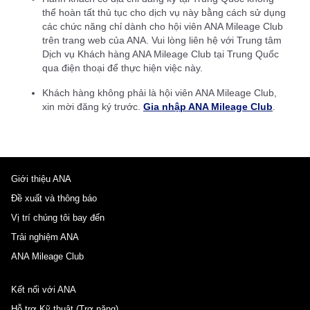
thể hoàn tất thủ tục cho dịch vụ này bằng cách sử dụng
các chức năng chỉ dành cho hội viên ANA Mileage Club
trên trang web của ANA. Vui lòng liên hệ với Trung tâm
Dịch vụ Khách hàng ANA Mileage Club tại Trung Quốc
qua điện thoại để thực hiện việc này.
Khách hàng không phải là hội viên ANA Mileage Club,
xin mời đăng ký trước.
Gia nhập ANA Mileage Club
.
Giới thiệu ANA
Đề xuất và thông báo
Vị trí chúng tôi bay đến
Trải nghiệm ANA
ANA Mileage Club
Kết nối với ANA
Hỗ trợ Kỹ thuật (Trợ năng)