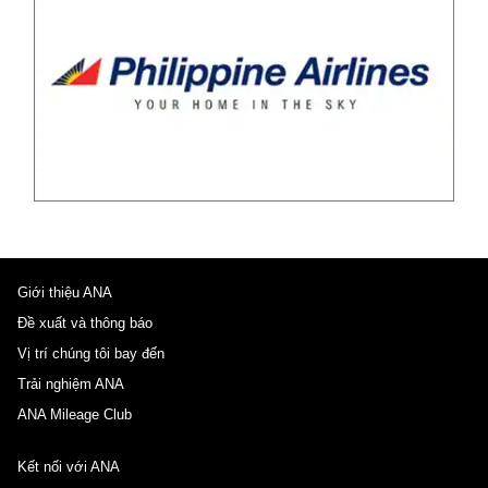
Giới thiệu ANA
Đề xuất và thông báo
Vị trí chúng tôi bay đến
Trải nghiệm ANA
ANA Mileage Club
Kết nối với ANA