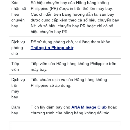
Xác
Số hiệu chuyến bay của Hãng hàng không
nhận số
Philippine (PR) được in trên thẻ lên máy bay.
hiệu
Các chỉ dẫn trên bảng hướng dẫn tại sân bay
chuyến
được cung cấp kèm theo cả số hiệu chuyến bay
bay
NH và số hiệu chuyến bay PR hoặc chỉ có số
hiệu chuyến bay PR.
Dịch vụ
Để sử dụng phòng chờ, vui lòng tham khảo
phòng
Thông tin Phòng chờ
.
chờ
Tiếp
Tiếp viên của Hãng hàng không Philippine trên
viên
máy bay.
Dịch vụ
Tiêu chuẩn dịch vụ của Hãng hàng không
trên
Philippine sẽ áp dụng.
máy
bay
Dặm
Tích lũy dặm bay cho
ANA Mileage Club
hoặc
bay
chương trình của hãng hàng không đối tác.