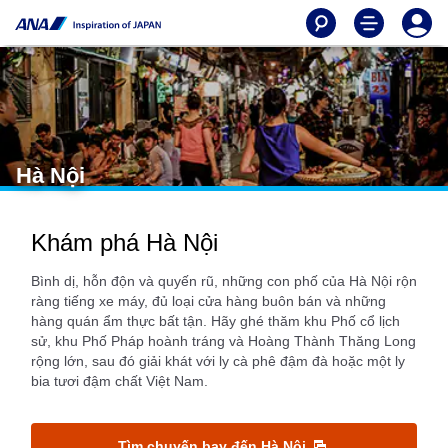
Hà Nội
Khám phá Hà Nội
Bình dị, hỗn độn và quyến rũ, những con phố của Hà Nội rộn
ràng tiếng xe máy, đủ loại cửa hàng buôn bán và những
hàng quán ẩm thực bất tận. Hãy ghé thăm khu Phố cổ lịch
sử, khu Phố Pháp hoành tráng và Hoàng Thành Thăng Long
rộng lớn, sau đó giải khát với ly cà phê đậm đà hoặc một ly
bia tươi đậm chất Việt Nam.
Tìm chuyến bay đến Hà Nội