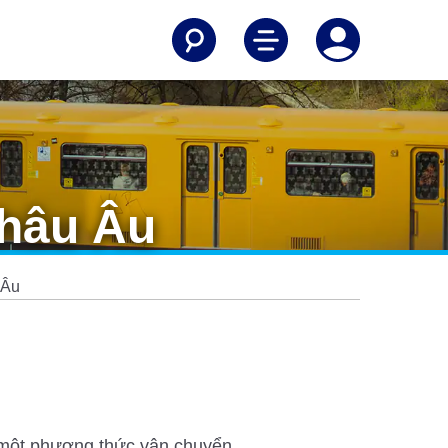
Châu Âu
 Âu
 một phương thức vận chuyển.