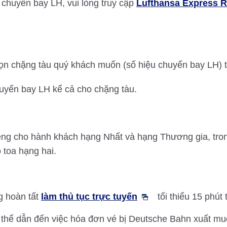
 chuyến bay LH, vui lòng truy cập
Lufthansa Express R
họn chặng tàu quý khách muốn (số hiệu chuyến bay LH) 
huyến bay LH kể cả cho chặng tàu.
êng cho hành khách hạng Nhất và hạng Thương gia, tro
 toa hạng hai.
g hoàn tất
làm thủ tục trực tuyến
tối thiểu 15 phút
ó thể dẫn đến việc hóa đơn vé bị Deutsche Bahn xuất mu