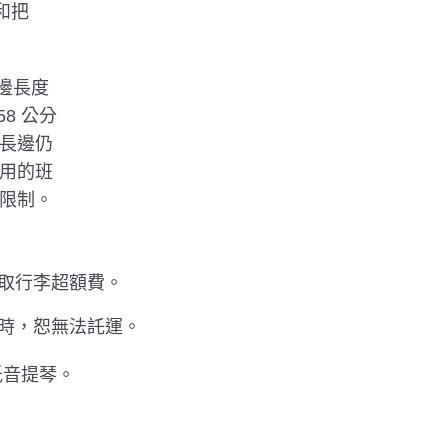
和把
3 邊長度
58 公分
長邊仍
用的班
限制。
取行李超額費。
斤時，恕無法託運。
低音提琴。