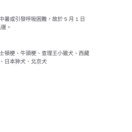
或引發呼吸困難，故於 5 月 1 日
託運。
士頓梗、牛頭梗、查理王小獵犬、西藏
、日本狆犬、北京犬
。