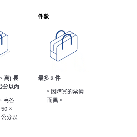
件數
、高) 長
最多 2 件
 公分以內
* 因購買的票價
寬、高各
而異。
50 ×
20 公分以