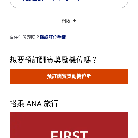
以停留多個城市為條件查詢
關閉
經濟艙
開啟
來回指定不同艙等查詢
沒有指定票價類型
有任何問題嗎？
確認訂位手續
規範與細則
想要預訂酬賓獎勵機位嗎？
去程出發日及時段
選擇日期
預訂酬賓獎勵機位
不指定時間
搭乘 ANA 旅行
新增中途停留地及轉機所需時間
回程出發日及時段