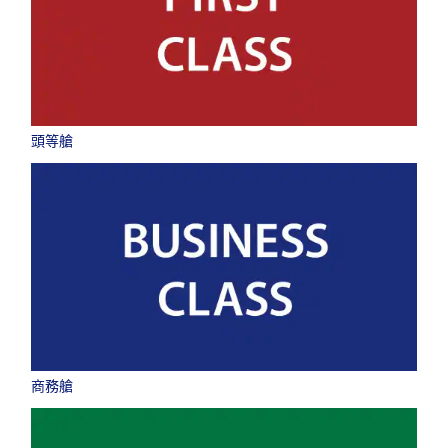
選擇日期
不指定時間
頭等艙
新增中途停留地及轉機所需時間
1 人
關於優惠代碼
比較前後三天的票價
商務艙
・顯示金額為依據您選擇條件下的最優惠票價。
・顯示金額與空位狀況可能並非最新資訊。請透過 [查詢] 按鈕確認最新的