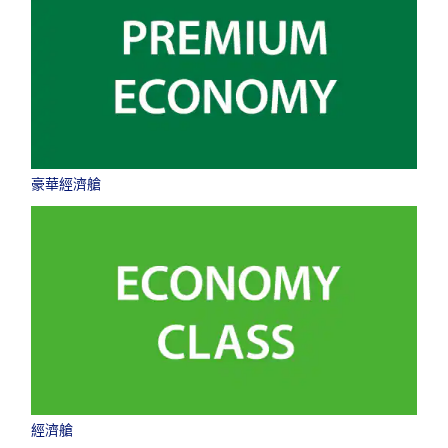
空位狀況查詢結果。
・「＊」為目前無法確認金額的城市、日期。請至空位狀況查詢結果頁面
確認最新資訊。
・顯示金額內含票價、
燃油附加費
、
航空保險費
以及其他各項稅金、費用
等。開票時將重新計算，因此金額可能會調整。
・若同一城市內有多座機場，系統可能會顯示該城市內各機場間較優惠的
票價。
查詢
豪華經濟艙
經濟艙