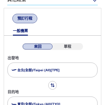
預訂行程
一般機票
來回
單程
出發地
台北(全部)/Taipei (All)[TPE]
目的地
東京(全部)/Tokyo (All)[TYO]