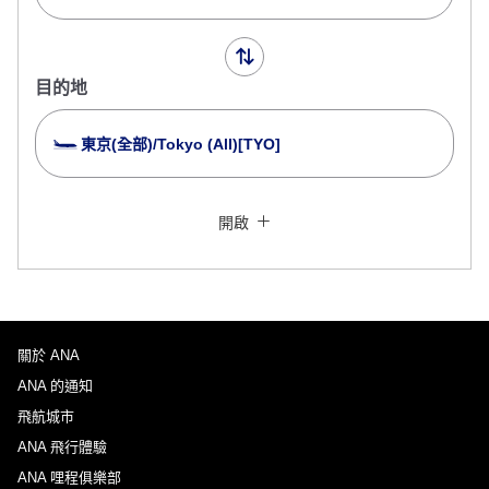
目的地
東京(全部)/Tokyo (All)[TYO]
以停留多個城市為條件查詢
關閉
經濟艙
開啟
來回指定不同艙等查詢
沒有指定票價類型
規範與細則
關於 ANA
去程出發日及時段
ANA 的通知
選擇日期
飛航城市
ANA 飛行體驗
ANA 哩程俱樂部
不指定時間