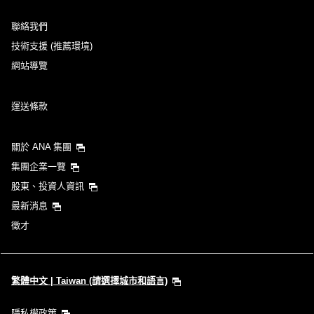
聯絡我們
新增中途停留地及轉機所需時間
技術支援 (推薦環境)
網站導覽
回程出發日及時段
運送條款
選擇日期
關於 ANA 集團
不指定時間
集團企業一覽
股東、投資人資訊
新增中途停留地及轉機所需時間
最新消息
徵才
1 人
繁體中文 | Taiwan (請選擇城市和語言)
隱私權政策