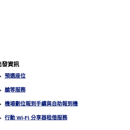
出發資訊
預選座位
艙等服務
機場劃位報到手續與自助報到機
行動 Wi-Fi 分享器租借服務