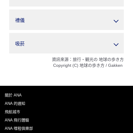
禮儀
吸菸
資訊來源：旅行・観光の 地球の歩き方
Copyright (C) 地球の歩き方 / Gakken
關於 ANA
ANA 的通知
飛航城市
ANA 飛行體驗
ANA 哩程俱樂部