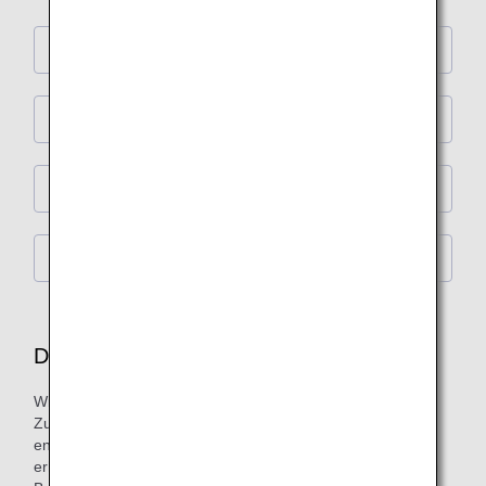
First Class
Business Class
Premium Economy
Economy Class
Duty-Free-Shopping an Bord
Wir bieten Originalprodukte an, die im Rahmen der
Zusammenarbeit zwischen führenden Marken und ANA
entwickelt wurden, sowie Produkte, die in Japan nicht
erhältlich sind. Genießen Sie unseren Shopping-Service an