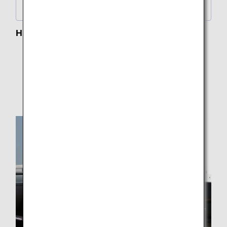
Economy Class
Highlights
Haneda
Narita
Kansai
Honolulu