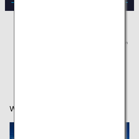
* Die Menüs für Mahlzeiten und Getränke an Bord
werden am Ende jeden Folgemonats aktualisiert:
Februar, Mai, August und November.
* Bitte beachten Sie, dass sich die Menüs abhängig von
der Verfügbarkeit der Zutaten jederzeit ohne
Vorankündigung ändern können.
* Aufgrund der begrenzten Verfügbarkeit kann es sein,
dass wir Ihnen die Menüangebote Ihrer Wahl nicht zur
Verfügung stellen können. Vielen Dank für Ihr
Verständnis.
Weitere Services