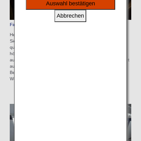
sozialen Medien und Werbung anzubieten.
Auswahl bestätigen
Abbrechen
First Class-Sitzplätze
Heben Sie ab, um himmlichen Luxus zu erleben. Genießen
Sie die Privatsphäre eines eigenen Büros in unseren
quadratischen Schalensitzen. Diese Sitzplätze für unsere
höchste Reiseklasse beeindrucken durch eine sorgfältig
ausgewählte Ausstattung, die auf Funktionalität und Komfort
ausgerichtet ist. So wird Ihre Reise zu etwas ganz
Besonderem. Mit uns können Sie Ihre Reise über den
Wolken genießen.