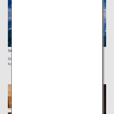
Sitzplan
Die Flugzeuge und Sitzpläne von ANA sind nach
Konfiguration einsehbar.