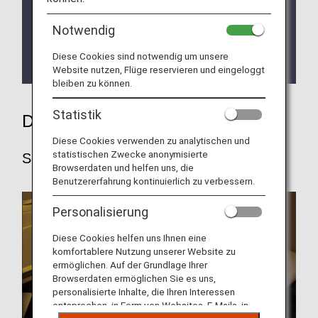
Gesunde und vegetarische Spezialitäten von
ANA Größere Auswahl für all unsere Kunden
Notwendig
Vorbestellservice für Mahlzeiten in der First
Diese Cookies sind notwendig um unsere
Class
Website nutzen, Flüge reservieren und eingeloggt
bleiben zu können.
Statistik
Der Service von ANA
Diese Cookies verwenden zu analytischen und
statistischen Zwecke anonymisierte
Sitzplätze
Browserdaten und helfen uns, die
Benutzererfahrung kontinuierlich zu verbessern.
Personalisierung
Diese Cookies helfen uns Ihnen eine
komfortablere Nutzung unserer Website zu
ermöglichen. Auf der Grundlage Ihrer
Browserdaten ermöglichen Sie es uns,
personalisierte Inhalte, die Ihren Interessen
entsprechen, in Form von Websites, E-Mails, in