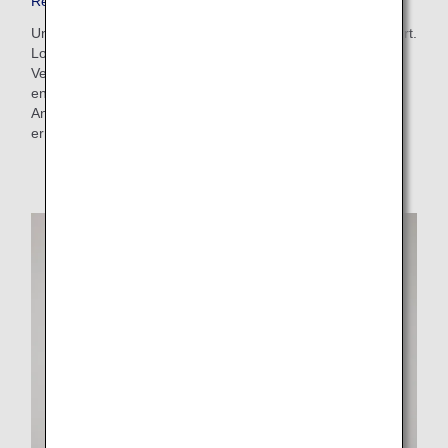
Reiseaccessoires in der First Class
Unser weiches, leichtes Bettzeug sorgt für höchsten Komfort.
Loungewear und anderes Zubehör stehen ebenfalls zur
Verfügung, damit Sie sich während des gesamten Flugs
entspannen können. Wir bieten eine große Auswahl an
Annehmlichkeiten, um Ihnen eine komfortable Reise zu
ermöglichen.