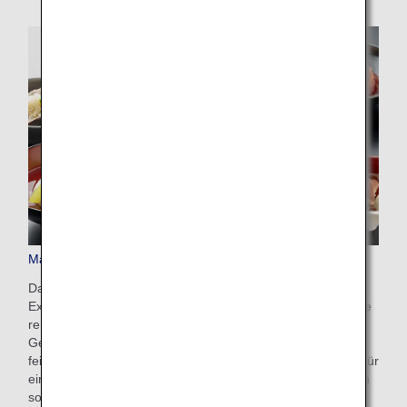
Mahlzeiten und Getränke in der First Class
Dafür sorgen THE CONNOISSEURS, eine kulinarische
Expertengruppe mit branchenführenden ANA-Köchen sowie
renommierten Köchen und Experten für alkoholische
Getränke. Die Speisen für die First Class werden aus den
feinsten und frischsten Zutaten der Saison hergestellt, die für
einen unvergleichlichen Geschmack sorgen. Dazu kommen
sorgfältig ausgewählte Weine und japanischer Sake.