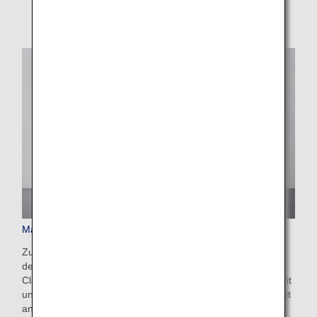
Mahlzeiten und Getränke in der Premium Economy Class
Zusätzlich zu den normalen Mahlzeiten und Getränken in
der Economy Class erwartet Sie in der Premium Economy
Class ein zusätzlicher, noch feinerer kulinarischer Luxus. Mit
unserem Menü ist eine angenehme und unvergessliche Zeit
an Bord garantiert.