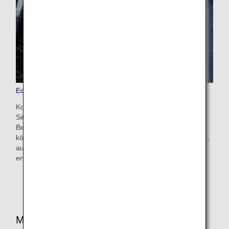
Economy Class-Sitzplätze
Komfort und Reisefreude für all unsere Kunden. Unsere
Sitze verfügen über ein schlankes Design und mehr
Beinfreiheit, damit Sie eine bequeme Reise genießen
können. Sie sind außerdem mit einem Monitor ausgestattet,
auf dem Sie die verschiedensten Entertainment-Inhalte
erwarten. Nehmen Sie sich einen Moment zum Wohlfühlen.
Mahlzeiten/Getränke