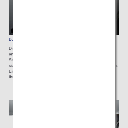
Business Class-Sitzplätze
Die komplett flach verstellbaren Liegesitze sind versetzt
angeordnet. Dies ermöglicht Ihnen unabhängig von Ihrem
Sitzplatz den direkten Zugang zum Gang, und Sie müssen
sich keine Sorgen um die Menschen um Sie herum machen.
Ein Ort zum Wohlfühlen, an dem Sie Ihre Reise ganz nach
Ihren Wünschen gestalten können.