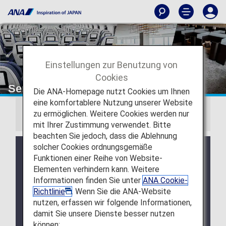
Einstellungen zur Benutzung von
Cookies
Services nach Klasse
Die ANA-Homepage nutzt Cookies um Ihnen
eine komfortablere Nutzung unserer Website
zu ermöglichen. Weitere Cookies werden nur
THEMEN
mit Ihrer Zustimmung verwendet. Bitte
beachten Sie jedoch, dass die Ablehnung
solcher Cookies ordnungsgemäße
Neuer Service verfügbar! Genießen Sie unsere
Funktionen einer Reihe von Website-
Bordzeitschriften sowie andere Zeitungen und
Elementen verhindern kann. Weitere
Zeitschriften auf Ihrem digitalen Gerät.
Informationen finden Sie unter
ANA Cookie-
Vorbestellservice für Mahlzeiten in der
Richtlinie
. Wenn Sie die ANA-Website
Business Class
nutzen, erfassen wir folgende Informationen,
damit Sie unsere Dienste besser nutzen
Kostenpflichtiger Lounge-Zugang
können: