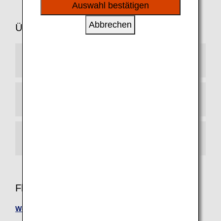
sozialen Medien und Werbung anzubieten.
Auswahl bestätigen
Abbrechen
Übersichtsplan
Ankunftsterminal
Abflugterminal
Öffentliche Verkehrsmittel
Flughafeninformationen
Wetter am Flughafen Neu-Chitose