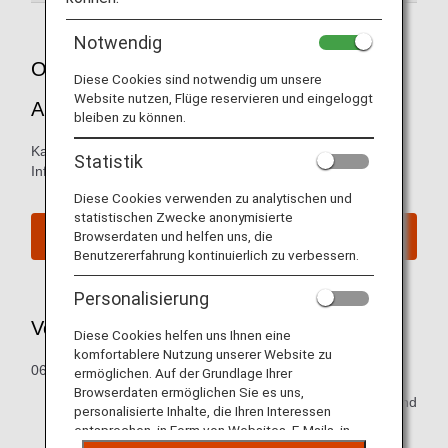
Notwendig
Orientierungshilfe für den New Chitose
Diese Cookies sind notwendig um unsere
Website nutzen, Flüge reservieren und eingeloggt
Airport
bleiben zu können.
Karten der Ankunfts- und Abflugterminals und andere
Statistik
Informationen zur Orientierung am Flughafen Neu-Chitose.
Diese Cookies verwenden zu analytischen und
statistischen Zwecke anonymisierte
Browserdaten und helfen uns, die
Website desNew Chitose Airport
Benutzererfahrung kontinuierlich zu verbessern.
Personalisierung
Verkaufszeit von Flugtickets
Diese Cookies helfen uns Ihnen eine
komfortablere Nutzung unserer Website zu
06:30 Uhr bis 21:25 Uhr (JST)
ermöglichen. Auf der Grundlage Ihrer
Browserdaten ermöglichen Sie es uns,
*Einige Flughafenschalter sind entweder vorübergehend
personalisierte Inhalte, die Ihren Interessen
geschlossen oder öffnen zu unterschiedlichen Zeiten.
entsprechen, in Form von Websites, E-Mails, in