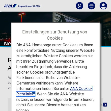
Einstellungen zur Benutzung von
Cookies
New Chitose Airport
Die ANA-Homepage nutzt Cookies um Ihnen
eine komfortablere Nutzung unserer Website
zu ermöglichen. Weitere Cookies werden nur
Reisen zum und vom New Chitose
mit Ihrer Zustimmung verwendet. Bitte
beachten Sie jedoch, dass die Ablehnung
Airport
solcher Cookies ordnungsgemäße
Funktionen einer Reihe von Website-
Auf dieser Seite finden Sie die Informationen, die Sie
benötigen, um sich einfach im Flughafen New Chitose
Elementen verhindern kann. Weitere
orientieren und Ihr Reiseziel finden zu können.
Informationen finden Sie unter
ANA Cookie-
Richtlinie
. Wenn Sie die ANA-Website
nutzen, erfassen wir folgende Informationen,
damit Sie unsere Dienste besser nutzen
Orientierungshilfe für den Flughafen
Stadtinforma
können: