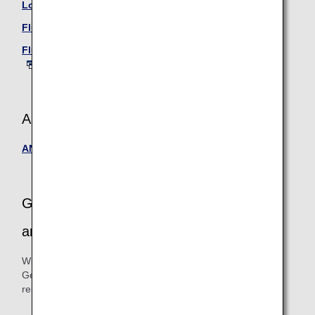
Lounge-Führer
Flugstatus (International) (nur auf Englisch)
Flugstatus (Innerjapanische Flüge) (nur auf Englisch)
ANA FESTA
ANA FESTA
Gestalten Sie Ihr Reiseerlebnis
angenehmer
Wir empfehlen Ihnen, Informationen zum Online Check-in,
Gepäck und anderen Services zu bestätigen, um einen
reibungslosen Ablauf am Flughafen sicherzustellen.