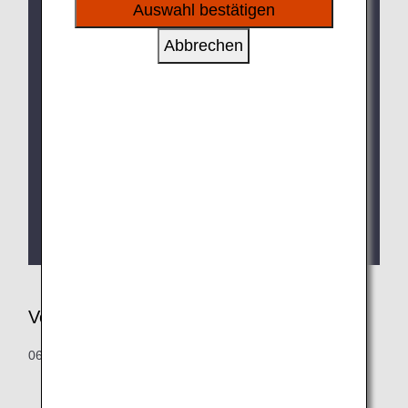
sozialen Medien und Werbung anzubieten.
Auswahl bestätigen
Reisende, die den Online Check-in oder den
PREMIUM CHECK-IN nutzen, können sich in den
Abbrechen
2. Stock begeben.
Ungefähre Dauer, die für das Aufgeben Ihres
Gepäcks eingeplant werden muss. (Weitere
Informationen finden Sie unten unter „Neue
Serviceinformationen“)
Beginn der Nutzung der neuen Bus-Lounge ab
30. Januar 2020
Reisende, die von der neuen Bus-Lounge
(Boarding Gate 81 und 82) abfliegen, sollten die
Sicherheitskontrolle Süd nutzen.
Verkaufszeit von Flugtickets
06:00 Uhr bis 21:00 Uhr (JST)
* Einige Flughafenschalter sind entweder
vorübergehend geschlossen oder öffnen zu