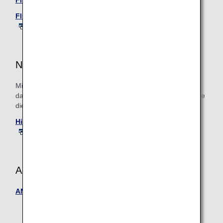
Flugstatus (International) (nur auf Englisch)
Flugstatus (Innerjapanische Flüge) (nur auf Englisch)
Neue Serviceinformationen
Mit diesem Service erfahren Sie, wie lange es ungefähr
dauert, bis Ihr Gepäck aufgegeben wird. Bitte bestätigen Sie
dies, bevor Sie Ihr Gepäck aufgeben.
Hier finden Sie Informationen zur aktuellen Wartezeit.
ANA FESTA
ANA FESTA