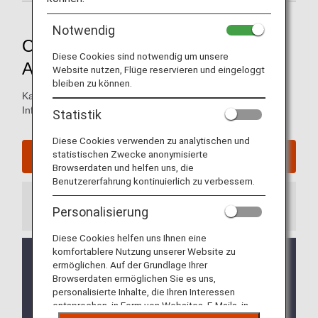
Notwendig
Orientierungshilfe für den Fukuoka
Diese Cookies sind notwendig um unsere
Airport
Website nutzen, Flüge reservieren und eingeloggt
bleiben zu können.
Karten der Ankunfts- und Abflugterminals und andere
Informationen zur Orientierung am Flughafen Fukuoka.
Statistik
Diese Cookies verwenden zu analytischen und
statistischen Zwecke anonymisierte
Website des Fukuoka Airport
Browserdaten und helfen uns, die
Benutzererfahrung kontinuierlich zu verbessern.
Information
Personalisierung
Diese Cookies helfen uns Ihnen eine
komfortablere Nutzung unserer Website zu
Route zum Flughafen vom Bahnhof Fukuoka-Kuko
ermöglichen. Auf der Grundlage Ihrer
(Flughafen) (U-Bahn von Fukuoka): Nach der
Browserdaten ermöglichen Sie es uns,
Ankunft am Bahnhof Fukuoka-Kuko (Flughafen)
personalisierte Inhalte, die Ihren Interessen
müssen sich Reisende in den ersten Stock
entsprechen, in Form von Websites, E-Mails, in
begeben um zum ANA-Schalter zu kommen.