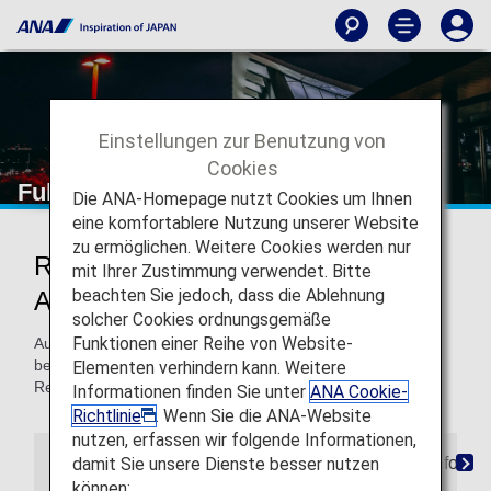
Einstellungen zur Benutzung von
Cookies
Fukuoka Airport
Die ANA-Homepage nutzt Cookies um Ihnen
eine komfortablere Nutzung unserer Website
zu ermöglichen. Weitere Cookies werden nur
Reisen zum und vom Fukuoka
mit Ihrer Zustimmung verwendet. Bitte
beachten Sie jedoch, dass die Ablehnung
Airport
solcher Cookies ordnungsgemäße
Funktionen einer Reihe von Website-
Auf dieser Seite finden Sie die Informationen, die Sie
benötigen, um sich im Fukuoka Airport orientieren und Ihr
Elementen verhindern kann. Weitere
Reiseziel finden zu können.
Informationen finden Sie unter
ANA Cookie-
Richtlinie
. Wenn Sie die ANA-Website
nutzen, erfassen wir folgende Informationen,
damit Sie unsere Dienste besser nutzen
Orientierungshilfe für den Flughafen
Stadtinforma
können: