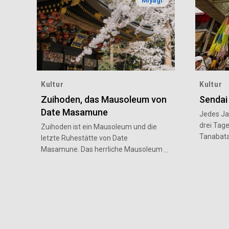
Miyagi
Kultur
Kultur
Zuihoden, das Mausoleum von
Sendai
Date Masamune
Jedes Jah
drei Tag
Zuihoden ist ein Mausoleum und die
Tanabata-
letzte Ruhestätte von Date
Miyagi. D
Masamune. Das herrliche Mausoleum
eines der
wurde auf Befehl von Masamune
Tohoku-R
erbaut und 1931 zu einem nationalen
seit der
Kulturgut erklärt, das die kulturellen
(1567–16
Traditionen von Momoyama
Sendai-D
vermittelt. Im Zweiten Weltkrieg, im
Vielzahl
Jahr 1945, brannte es jedoch nieder.
und Ausla
Das aktuelle Gebäude ist eine