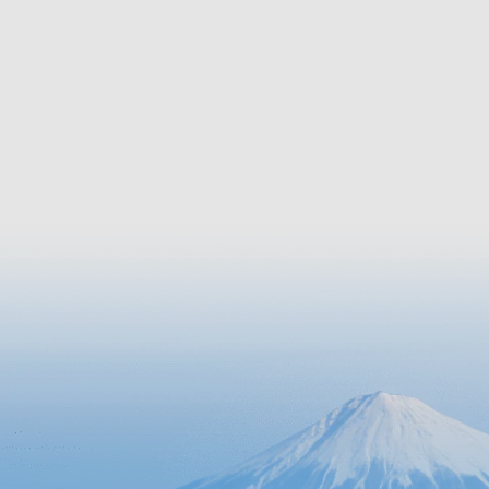
Straßen 
Rekonstruktion auf der Basis des
prachtvo
Gebäudes vor dem Brand. Neben
Papierde
Masamunes Zuihoden stehen hier die
die die 
Kansenden und Zennoden, die für die
zweite und dritte Generation von Da…