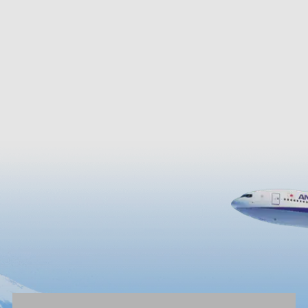
von Sendai, um die
gepflanzt. Shiogamazakura ist
llen Tanabata-
herrliche Sorte mit rund 35 bis
korationen zu bewundern,
50 hellrosa Blütenblättern in ei
Stadt schmücken.
Blüte. Da diese Kirschbaumart r
spät blüht, können Sie sie in vo