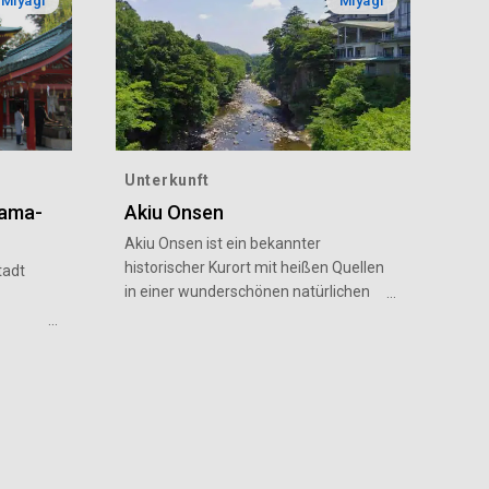
Miyagi
Miyagi
Unterkunft
gama-
Akiu Onsen
Akiu Onsen ist ein bekannter
historischer Kurort mit heißen Quellen
tadt
in einer wunderschönen natürlichen
Umgebung nur 30 Minuten von der
Stadt Sendai entfernt. Dieser Kurort
befindet sich in einem Tal am Fluss
, die
Natori und gilt als eine der drei besten
annt
heißen Quellen in Japan. Es heißt,
nde des
dass einst ein Kaiser mit Wasser aus
e,
dieser heißen Quelle von einer
Krankheit geheilt wurde, und der
blüten,