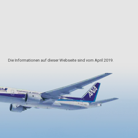
Kurort wurde von feudalen
 eine
Herrschern aus der Date-Familie,
darunter auch Masamune, besucht.
ner
elativ
ller B…
Die Informationen auf dieser Webseite sind vom April 2019.