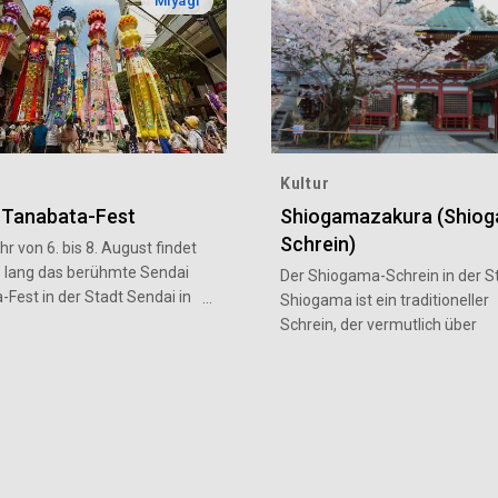
Miyagi
Kultur
 Tanabata-Fest
Shiogamazakura (Shio
Schrein)
r von 6. bis 8. August findet
e lang das berühmte Sendai
Der Shiogama-Schrein in der S
Fest in der Stadt Sendai in
Shiogama ist ein traditioneller
as historische Fest, das als
Schrein, der vermutlich über
 drei großen Festivals in der
1.200 Jahre alt ist. Neben
egion anerkannt ist, wird
Shiogamazakura-Kirschbäumen
 Ära von Masamune Date
als nationales Kulturgut anerk
36), dem Gründer der
wurden, wurden auf dem Gelä
omäne, fortgeführt. Eine
Schreins rund 300 Kirschbäum
 von Besuchern aus dem In-
darunter Somei Yoshino und
nd füllt in dieser Zeit die
Shidarezakura mit rosa Doppel