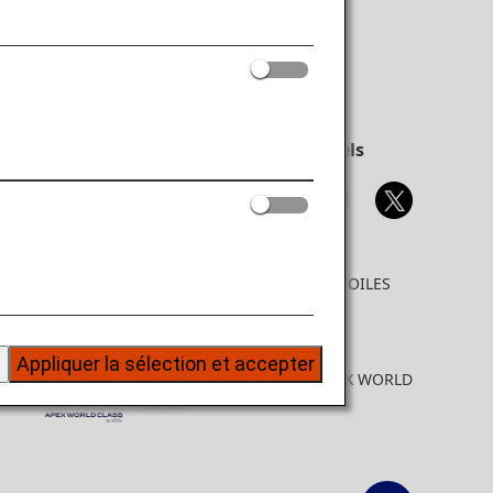
Comptes de réseaux sociaux officiels
COMPAGNIE AÉRIENNE 5 ÉTOILES
ÉLUE PAR SKYTRAX
n
Appliquer la sélection et accepter
COMPAGNIE AÉRIENNE APEX WORLD
CLASS