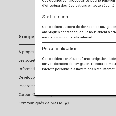
Ces cookies sont nécessaires pour le fonction
d'effectuer des réservations en toute sécurité
Statistiques
Ces cookies utilisent de données de navigatio
analytiques et statistiques. Ils nous aident à ef
Groupe ANA
navigation sur notre site internet.
Personnalisation
A propos du groupe ANA
Ces cookies contribuent à une navigation fluide 
Les sociétés du groupe ANA
sur vos données de navigation, ils nous permet
Informations actionnaires
intérêts personnels à travers nos sites internet,
Développement durable
Programme personnel SAF Flight Initiative
Carbon Offset Program
Communiqués de presse