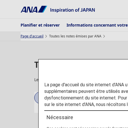
Planifier et réserver
Informations concernant votr
Page d'accueil
Toutes les notes émises par ANA
Toutes les notes émise
Les dernières informations sur les aéroports, les
La page d'accueil du site internet d'ANA uti
supplémentaires peuvent être utilisés a
2026
2025
dysfonctionnement du site internet. Pour 
sur le site internet d'ANA, nous récoltons l
Nécessaire