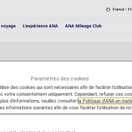
France
・Fr
e voyage
L'expérience ANA
ANA Mileage Club
s par ANA
Paramètres des cookies
 détails sur les services, les communiqués de presse et autres note
lise des cookies qui sont nécessaires afin de faciliter l'utilisati
vec votre consentement uniquement. Cependant, refuser ces coo
plus d'informations, veuillez consulter
la Politique d'ANA en mat
es informations suivantes afin de vous faciliter l'utilisation de no