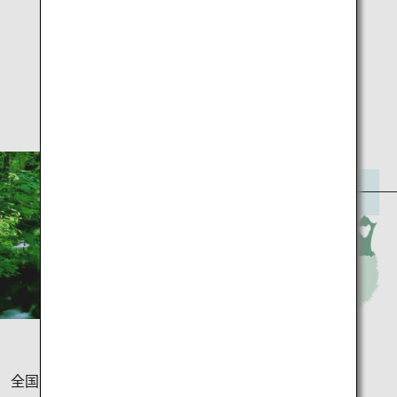
d
e
青森
o
全国的にも有名なねぶた祭のある青森県。