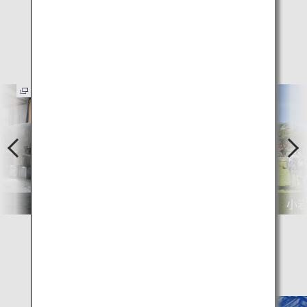
岩手県のおすすめ
観光スポット
P
N
r
e
e
x
v
t
わんこそばの東屋
小