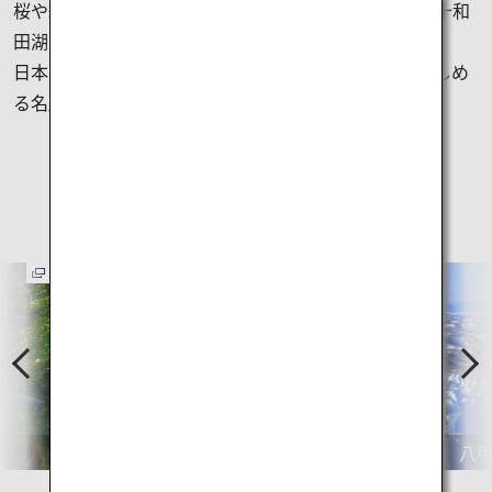
桜や紅葉の名所として知られる弘前公園や、奥入瀬や十和
田湖、
日本百名山の一つである八甲田山など、自然観光が楽しめ
る名所が多くあります。
青森県のおすすめ
観光スポット
P
N
r
e
e
x
v
t
BUNACO
八