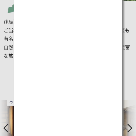
戊辰戦争の激戦に耐えた名城、鶴ヶ城がある福島県。
ご当地グルメの喜多方ラーメンや、会津塗りなどの工芸も
有名です。
自然の景観を楽しめるところも多く、バリエーション豊富
な旅が楽しめます。
福島県のおすすめ
観光スポット
P
N