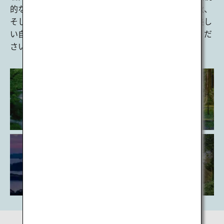
的なお祭りや花火が街中を彩る夏、
山々が紅葉する秋、
そして冬は幻想的な雪景色に様変わり。
四季折々の美し
い自然に囲まれた
魅力たっぷりの東北へぜひお越しくだ
a
さい。
y
青森
秋田
岩手
V
宮城
山形
福島
i