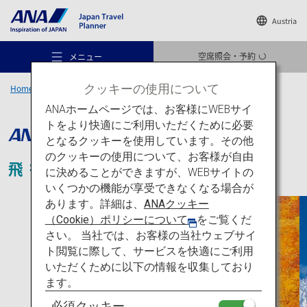
Austria
空席照会・予約
メニュー
クッキーの使用について
Home
東北エリア
奥ゆかしき、東北
ANAホームページでは、お客様にWEBサイ
トをより快適にご利用いただくために必要
となるクッキーを使用しています。その他
のクッキーの使用について、お客様が自由
飛行機
と
新幹線
で行く!
おすすめの旅
に決めることができますが、WEBサイトの
いくつかの機能が享受できなくなる場合が
あります。詳細は、
ANAクッキー
旅のアイデア
（Cookie）ポリシーについて
をご覧くだ
さい。 当社では、お客様の当社ウェブサイ
ト閲覧に際して、サービスを快適にご利用
行き先
いただくために以下の情報を収集しており
ます。
必須クッキー