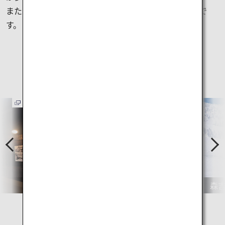
また、森吉山の樹氷など自然を楽しめるところも魅力で
す。
秋田県のおすすめ
観光スポット
P
N
r
e
e
x
v
t
秋田犬会館
森