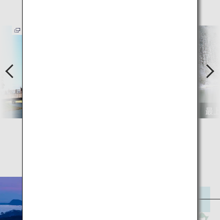
観光スポット
P
N
r
e
e
x
v
t
赤湯温泉 山形座 瀧波
最
宮城