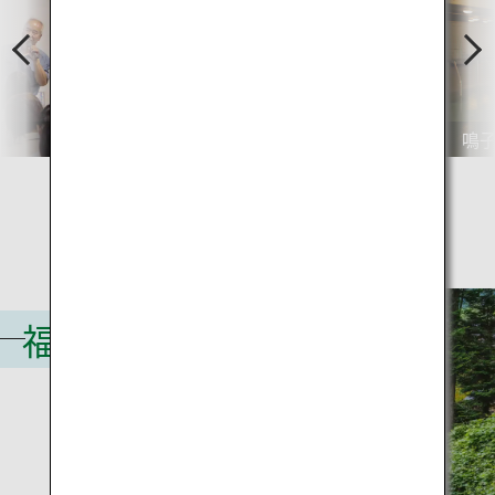
P
N
r
e
e
x
v
t
瑞鳳殿
鳴
福島