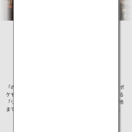
r
e
e
x
v
t
鶴ヶ城
七
東北の旅におすすめ
のってたのしい列車
「のってたのしい列車」は、お子さまに大人気のSLやポ
ケモン列車をはじめ、五能線の素敵な眺めを堪能できる
「リゾートしらかみ」など、新幹線を降りた後の目的地
までの移動が旅の楽しみに変わるような観光列車です。