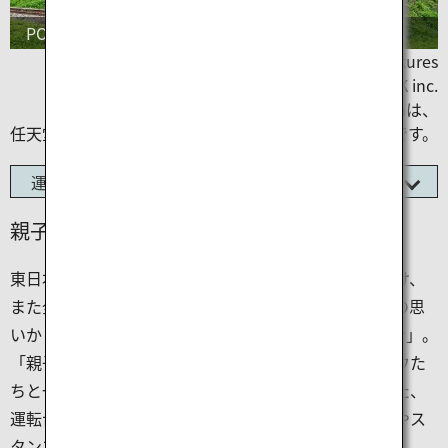
POKÉMON with YOU トレイン
©2020 Pokémon. ©1995-2020 Nintendo/Creatures
Inc./GAME FREAK inc.
ポケットモンスター・ポケモン・Pokémonは、
任天堂・クリーチャーズ・ゲームフリークの登録商標です。
運行区間
親子で楽しめるポケモン列車
東日本大震災で被災した東北のこどもたちに笑顔を届け、
また全国のこどもたちに東北の旅を楽しんでほしいとの思
いから、運行している「POKÉMON with YOU トレイン」。
「親子でピカチュウと楽しむ列車」で元気なピカチュウた
ちと一緒に、楽しいひとときをお過ごしください。また、
運転台や機関室で運転士さんを体験できるほか、各駅やス
タンプラリーでもピカチュウに出会えます。