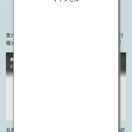
奥ゆかしき、東北
東北の
見どころ
豊かな自然、美しい季節の移ろい、郷土料理など、飛行
機と電車で行く東北の魅力を動画でご紹介します。
奥ゆかしき、東北/Graceful Tohoku
四季折々の美しい自然に囲まれた魅力たっぷりの東北へぜひお越しください。/Come visit Tohoku to enjoy the natural beauty of any season.
P
SCROLL
l
名高いお城や雄大な自然を背景に桜が開花する春、
伝統