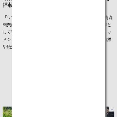
搭載の車両での本州最北の列車旅
「リゾートあすなろ」は、2010年12月の東北新幹線新青森
開業に合わせ、津軽線・大湊線を運行するリゾート列車と
して登場しました。環境への負荷を低減する「ハイブリッ
ドシステム」を搭載した新型車両を導入し、青森の大自然
や絶景を快適に楽しめる設備も充実しています。
秋田県を周遊する
おすすめ列車
リゾートしらかみ