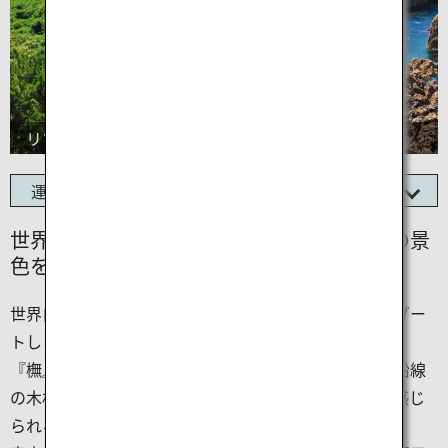
リゾートしらかみ
運行区間
世界自然遺産白神山地と風光明媚な日本海の景
色を堪能する旅
世界自然遺産白神山地と風光明媚な日本海を走る「リゾー
トしらかみ」。
『橅』編成の内装には、秋田県産の杉や青森ヒバなど沿線
の木材をふんだんに使用しており、温かみと安らぎを感じ
られる列車です。