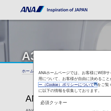
A380ビジネス
ホーム
ご旅行の準備
シート一覧
A38
ANAホームページでは、お客様にWE
用について、お客様が自由に決めること
ー（Cookie）ポリシーについて
をご覧
に以下の情報を収集しております。
ANAビジネススタッ
必須クッキー
ANAのA380 ビジネスクラス 座席・シ