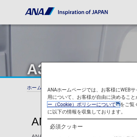
A380ファース
ホーム
ご旅行の準備
シート一覧
A38
ANAホームページでは、お客様にWE
用について、お客様が自由に決めること
ー（Cookie）ポリシーについて
をご覧
に以下の情報を収集しております。
ANAファーストクラ
必須クッキー
ANAのA380 ファーストクラス 座席・