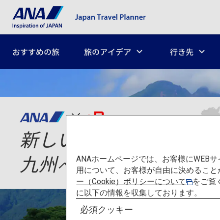
おすすめの旅
旅のアイデア
行き先
新しい物語
を探しに、
ANAホームページでは、お客様にWE
九州
へ
用について、お客様が自由に決めること
ー（Cookie）ポリシーについて
をご覧
に以下の情報を収集しております。
必須クッキー