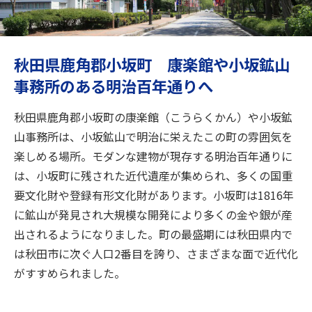
旅のお役立ち情報
ANA サービス
秋田県鹿角郡小坂町 康楽館や小坂鉱山
事務所のある明治百年通りへ
閉じる
秋田県鹿角郡小坂町の康楽館（こうらくかん）や小坂鉱
山事務所は、小坂鉱山で明治に栄えたこの町の雰囲気を
楽しめる場所。モダンな建物が現存する明治百年通りに
は、小坂町に残された近代遺産が集められ、多くの国重
要文化財や登録有形文化財があります。小坂町は1816年
に鉱山が発見され大規模な開発により多くの金や銀が産
出されるようになりました。町の最盛期には秋田県内で
は秋田市に次ぐ人口2番目を誇り、さまざまな面で近代化
がすすめられました。