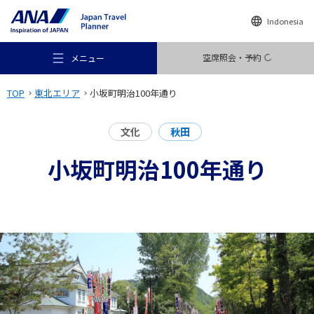
Indonesia
空席照会・予約
メニュー
TOP
東北エリア
小坂町明治100年通り
文化
秋田
小坂町明治100年通り
おすすめの旅
旅のアイデア
行き先