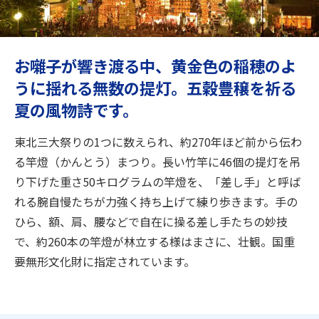
旅のお役立ち情報
ANA サービス
お囃子が響き渡る中、黄金色の稲穂のよ
うに揺れる無数の提灯。五穀豊穣を祈る
夏の風物詩です。
閉じる
東北三大祭りの1つに数えられ、約270年ほど前から伝わ
る竿燈（かんとう）まつり。長い竹竿に46個の提灯を吊
り下げた重さ50キログラムの竿燈を、「差し手」と呼ば
れる腕自慢たちが力強く持ち上げて練り歩きます。手の
ひら、額、肩、腰などで自在に操る差し手たちの妙技
で、約260本の竿燈が林立する様はまさに、壮観。国重
要無形文化財に指定されています。