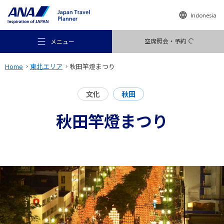
Indonesia
空席照会・予約
メニュー
Home
東北エリア
秋田竿燈まつり
文化
秋田
秋田竿燈まつり
おすすめの旅
旅のアイデア
行き先