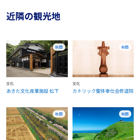
近隣の観光地
秋田
秋田
文化
文化
あきた文化産業施設 松下
カトリック聖体奉仕会修道院
秋田
秋田