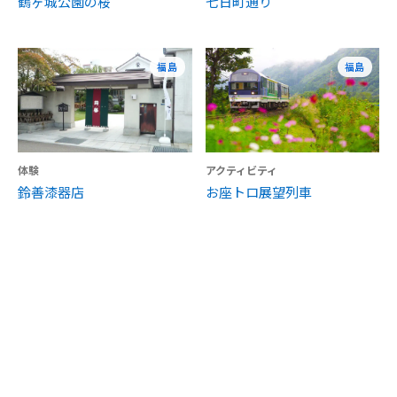
鶴ヶ城公園の桜
七日町通り
福島
福島
体験
アクティビティ
鈴善漆器店
お座トロ展望列車