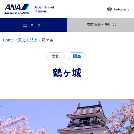
Indonesia
空席照会・予約
メニュー
Home
東北エリア
鶴ヶ城
文化
福島
鶴ヶ城
おすすめの旅
旅のアイデア
行き先