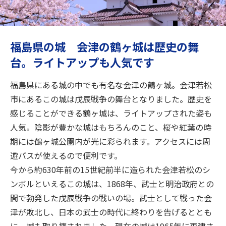
旅のお役立ち情報
ANA サービス
福島県の城 会津の鶴ヶ城は歴史の舞
台。ライトアップも人気です
閉じる
福島県にある城の中でも有名な会津の鶴ヶ城。会津若松
市にあるこの城は戊辰戦争の舞台となりました。歴史を
感じることができる鶴ヶ城は、ライトアップされた姿も
人気。陰影が豊かな城はもちろんのこと、桜や紅葉の時
期には鶴ヶ城公園内が光に彩られます。アクセスには周
遊バスが使えるので便利です。
今から約630年前の15世紀前半に造られた会津若松のシ
ンボルといえるこの城は、1868年、武士と明治政府との
間で勃発した戊辰戦争の戦いの場。武士として戦った会
津が敗北し、日本の武士の時代に終わりを告げるととも
に、城も取り壊されました。現在の城は1965年に再建さ