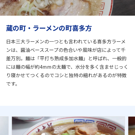
旅のお役立ち情報
ANA サービス
蔵の町・ラーメンの町喜多方
日本三大ラーメンの一つとも言われている喜多方ラーメ
閉じる
ンは、醤油ベーススープの色合いや風味が店によって千
差万別。麺は「平打ち熟成多加水麺」と呼ばれ、一般的
には麺の幅が約4mmの太麺で、水分を多く含ませじっく
り寝かせてつくるのでコシと独特の縮れがあるのが特徴
です。