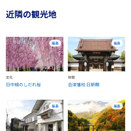
近隣の観光地
福島
福島
文化
体験
日中線のしだれ桜
会津藩校 日新館
福島
福島