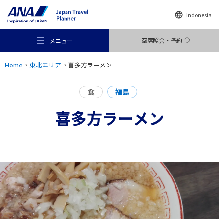
Indonesia
空席照会・予約
メニュー
Home
東北エリア
喜多方ラーメン
食
福島
喜多方ラーメン
おすすめの旅
旅のアイデア
行き先