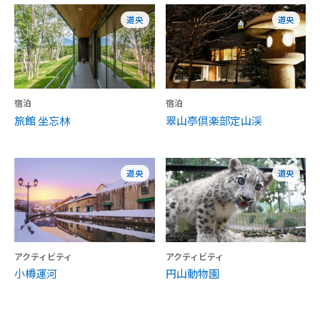
道央
道央
宿泊
宿泊
旅館 坐忘林
翠山亭倶楽部定山渓
道央
道央
アクティビティ
アクティビティ
小樽運河
円山動物園