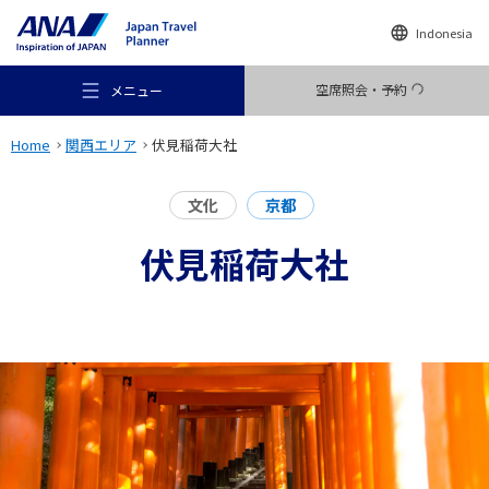
Indonesia
空席照会・予約
メニュー
Home
関西エリア
伏見稲荷大社
文化
京都
伏見稲荷大社
おすすめの旅
旅のアイデア
行き先