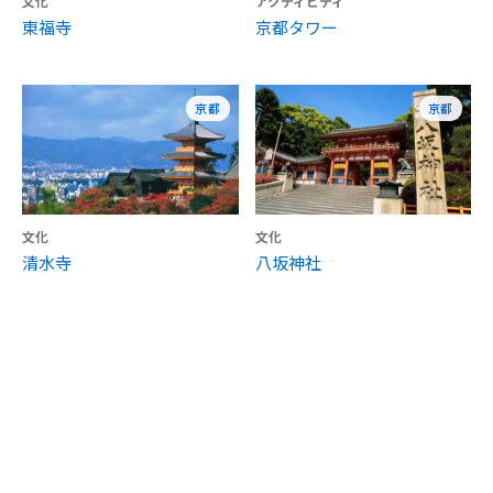
文化
アクティビティ
東福寺
京都タワー
京都
京都
文化
文化
清水寺
八坂神社