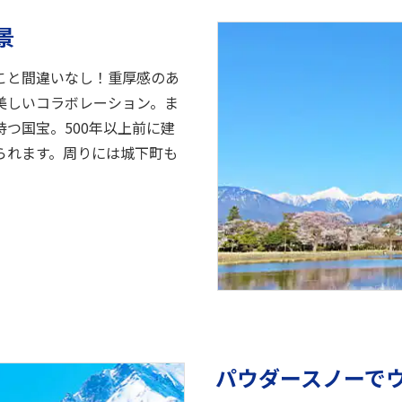
景
こと間違いなし！重厚感のあ
美しいコラボレーション。ま
つ国宝。500年以上前に建
られます。周りには城下町も
パウダースノーで