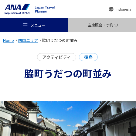
Indonesia
空席照会・予約
メニュー
Home
四国エリア
脇町うだつの町並み
アクティビティ
徳島
脇町うだつの町並み
おすすめの旅
旅のアイデア
行き先