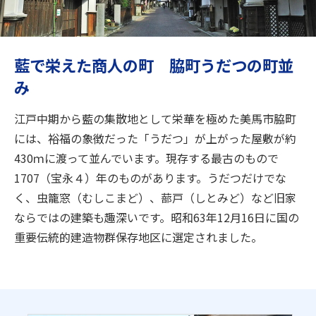
旅のお役立ち情報
ANA サービス
藍で栄えた商人の町 脇町うだつの町並
み
閉じる
江戸中期から藍の集散地として栄華を極めた美馬市脇町
には、裕福の象徴だった「うだつ」が上がった屋敷が約
430ｍに渡って並んでいます。現存する最古のもので
1707（宝永４）年のものがあります。うだつだけでな
く、虫籠窓（むしこまど）、蔀戸（しとみど）など旧家
ならではの建築も趣深いです。昭和63年12月16日に国の
重要伝統的建造物群保存地区に選定されました。