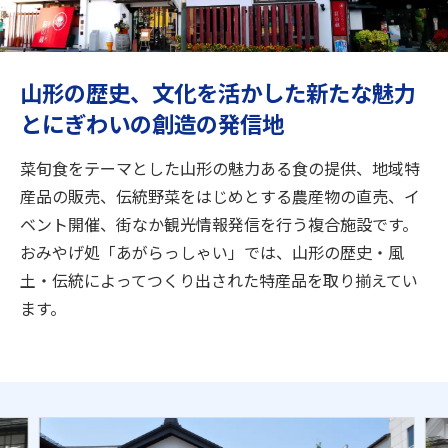
旅のお役立ち情報
ANA サービス
山形の歴史、文化を活かした新たな魅力
とにぎわいの創造の発信地
閉じる
菜旬食をテーマとした山形の魅力ある食の提供、地域特
産品の販売、伝統野菜をはじめとする農産物の直売、イ
ベント開催、街なか観光情報発信を行う複合施設です。
おみやげ処「あがらっしゃい」では、山形の歴史・風
土・伝統によってつくり出された特産品を取り揃えてい
ます。