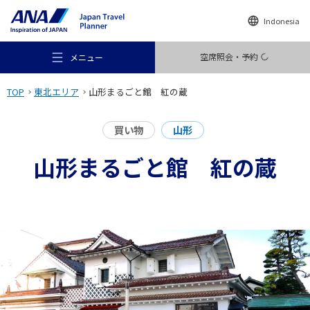
Indonesia
空席照会・予約
メニュー
TOP
東北エリア
山形まるごと館 紅の蔵
買い物
山形
山形まるごと館 紅の蔵
おすすめの旅
旅のアイデア
行き先