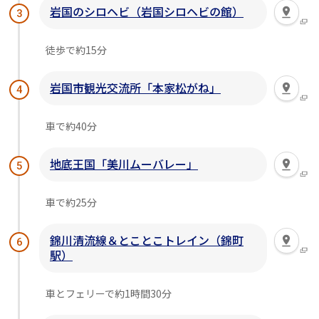
岩国のシロヘビ（岩国シロヘビの館）
3
徒歩で約15分
岩国市観光交流所「本家松がね」
4
車で約40分
地底王国「美川ムーバレー」
5
車で約25分
錦川清流線＆とことこトレイン（錦町
6
駅）
車とフェリーで約1時間30分