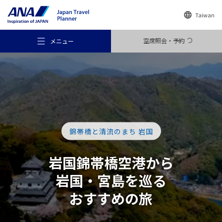
Taiwan
空席照会・予約
メニュー
おすすめの旅
錦帯橋と清流のまち 岩国
旅のアイデア
岩国錦帯橋空港から
岩国・宮島を
巡る
行き先
おすすめの旅