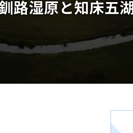
釧路湿原と
知床五