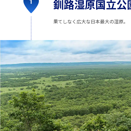
釧路湿原国立公
果てしなく広大な日本最大の湿原。