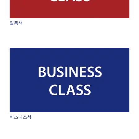
일등석
비즈니스석