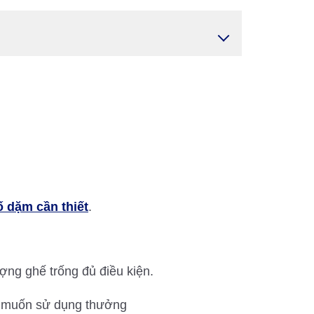
 dặm cần thiết
.
ợng ghế trống đủ điều kiện.
ch muốn sử dụng thưởng