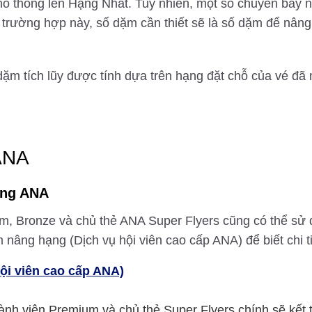
 thông lên Hạng Nhất. Tuy nhiên, một số chuyến bay ng
 trường hợp này, số dặm cần thiết sẽ là số dặm để nân
ặm tích lũy được tính dựa trên hạng đặt chỗ của vé đã
ANA
ạng ANA
um, Bronze và chủ thẻ ANA Super Flyers cũng có thể sử
 nâng hạng (Dịch vụ hội viên cao cấp ANA) để biết chi ti
hội viên cao cấp ANA)
h viên Premium và chủ thẻ Super Flyers chính sẽ kết t